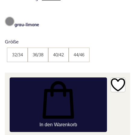
grau-limone
Größe
32/34
36/38
40/42
44/46
In den Warenkorb