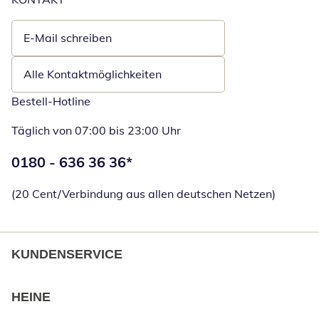
E-Mail schreiben
Öffnet E-Mail-Client
Alle Kontaktmöglichkeiten
Bestell-Hotline
Täglich von 07:00 bis 23:00 Uhr
Telefonnummer:
0180 - 636 36 36
*
Öffnet Telefon
(20 Cent/Verbindung aus allen deutschen Netzen)
KUNDENSERVICE
HEINE