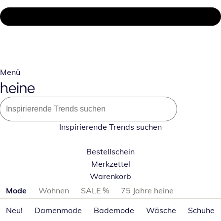
Menü
Inspirierende Trends suchen
Bestellschein
Merkzettel
Warenkorb
Produktkategorien überspringen
Mode
Wohnen
SALE %
75 Jahre heine
Neu!
Damenmode
Bademode
Wäsche
Schuhe