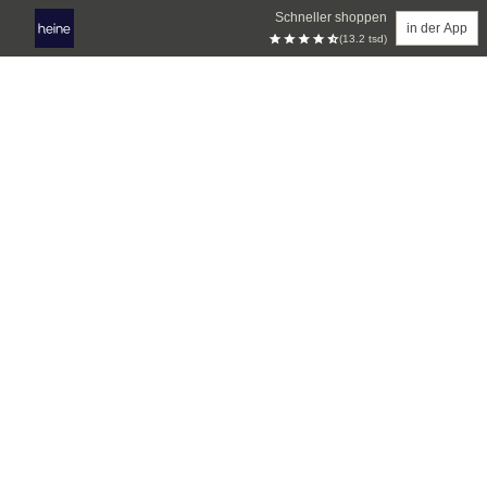
Schneller shoppen
in der App
(13.2 tsd)
Zum Hauptinhalt springen