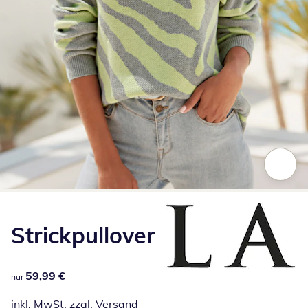
Zum Vergrößern auf das Bild klicken
Strickpullover
59,99 €
59,99 €
nur
inkl. MwSt. zzgl.
Versand