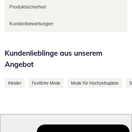
Produktsicherheit
Kundenbewertungen
Kategorie-Empfehlungen überspringen
Kundenlieblinge aus unserem
Angebot
Kleider
Festliche Mode
Mode für Hochzeitsgäste
S