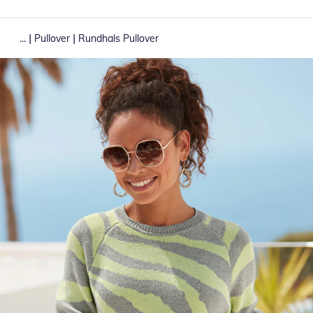
|
|
...
Pullover
Rundhals Pullover