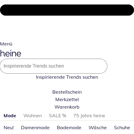
Menü
Inspirierende Trends suchen
Bestellschein
Merkzettel
Warenkorb
Produktkategorien überspringen
Mode
Wohnen
SALE %
75 Jahre heine
Neu!
Damenmode
Bademode
Wäsche
Schuhe