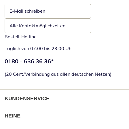
E-Mail schreiben
Öffnet E-Mail-Client
Alle Kontaktmöglichkeiten
Bestell-Hotline
Täglich von 07:00 bis 23:00 Uhr
Telefonnummer:
0180 - 636 36 36
*
Öffnet Telefon
(20 Cent/Verbindung aus allen deutschen Netzen)
KUNDENSERVICE
HEINE