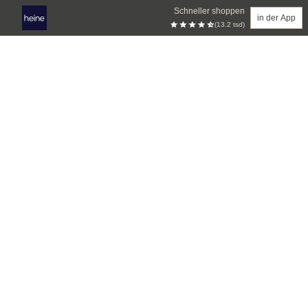
Schneller shoppen
in der App
(13.2 tsd)
Zum Hauptinhalt springen