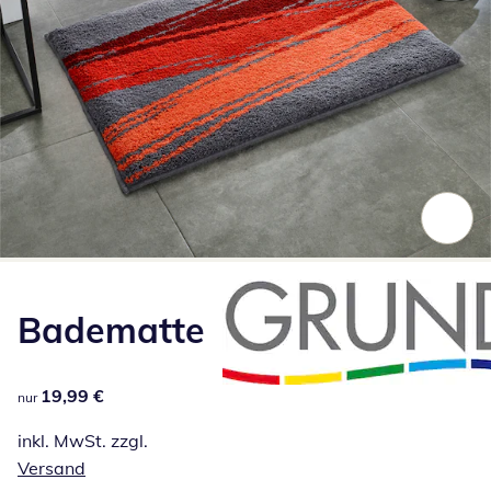
Zum Vergrößern auf das Bild klicken
Badematte
19,99 €
19,99 €
nur
inkl. MwSt. zzgl.
Versand