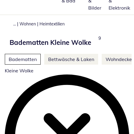
& Bad
&
&
Bilder
Elektronik
|
|
...
Wohnen
Heimtextilien
Produkte
9
Badematten Kleine Wolke
Weitere Kategorien überspringen
Badematten
Bettwäsche & Laken
Wohndecke
Kleine Wolke