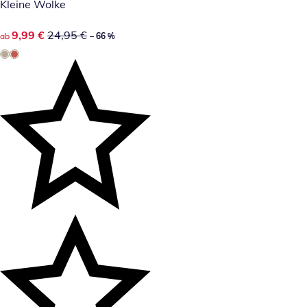
Kleine Wolke
reduzierter Preis 9,99 €, vorheriger Preis: 24,95 €
9,99 €
24,95 €
ab
– 66 %