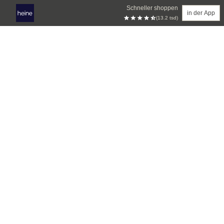
Schneller shoppen
in der App
(13.2 tsd)
Zum Hauptinhalt springen