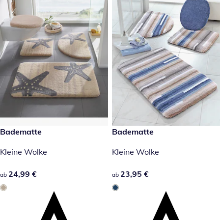
24,99 €
Badematte
23,95 €
Badematte
Kleine Wolke
Kleine Wolke
24,99 €
24,99 €
23,95 €
23,95 €
ab
ab