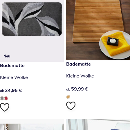
Neu
59,99 €
Badematte
24,95 €
Badematte
Kleine Wolke
Kleine Wolke
59,99 €
59,99 €
ab
24,95 €
24,95 €
ab