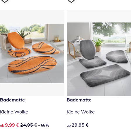
reduzierter Preis 9,99 €, vorheriger Preis: 24,95 €
Badematte
29,95 €
Badematte
-66 %
Kleine Wolke
Kleine Wolke
reduzierter Preis 9,99 €, vorheriger Preis: 24,95 €
9,99 €
24,95 €
29,95 €
29,95 €
ab
– 66 %
ab