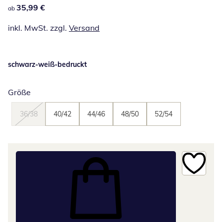
35,99 €
35,99 €
ab
inkl. MwSt. zzgl.
Versand
schwarz-weiß-bedruckt
Größe
36/38
40/42
44/46
48/50
52/54