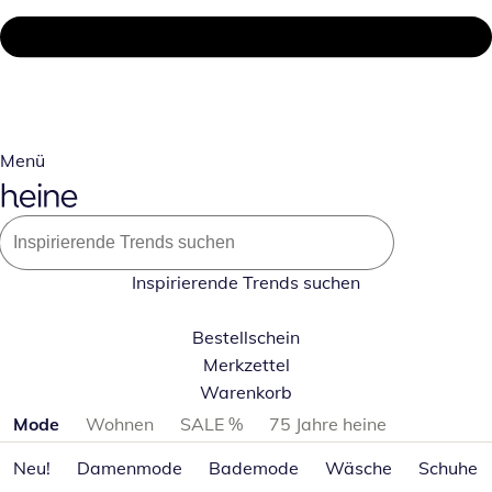
Menü
Inspirierende Trends suchen
Bestellschein
Merkzettel
Warenkorb
Produktkategorien überspringen
Mode
Wohnen
SALE %
75 Jahre heine
Neu!
Damenmode
Bademode
Wäsche
Schuhe