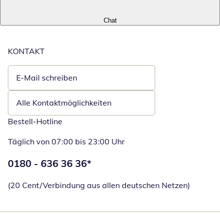
Chat
KONTAKT
E-Mail schreiben
Öffnet E-Mail-Client
Alle Kontaktmöglichkeiten
Bestell-Hotline
Täglich von 07:00 bis 23:00 Uhr
Telefonnummer:
0180 - 636 36 36
*
Öffnet Telefon
(20 Cent/Verbindung aus allen deutschen Netzen)