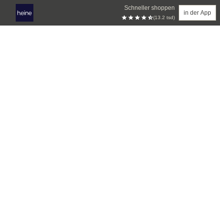
Schneller shoppen
in der App
(13.2 tsd)
Zum Hauptinhalt springen