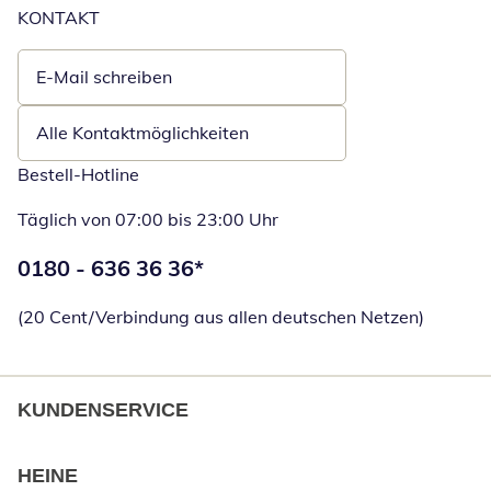
KONTAKT
E-Mail schreiben
Öffnet E-Mail-Client
Alle Kontaktmöglichkeiten
Bestell-Hotline
Täglich von 07:00 bis 23:00 Uhr
Telefonnummer:
0180 - 636 36 36
*
Öffnet Telefon
(20 Cent/Verbindung aus allen deutschen Netzen)
KUNDENSERVICE
HEINE