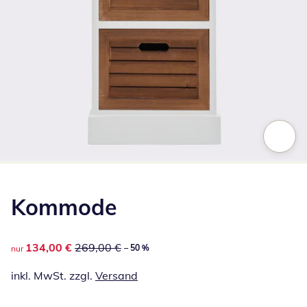
Zum Vergrößern auf das Bild klicken
Kommode
reduzierter Preis 134,00 €, vorheriger Preis: 269,00 €
134,00 €
269,00 €
– 50 %
nur
inkl. MwSt. zzgl.
Versand