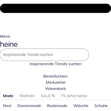
Menü
Inspirierende Trends suchen
Bestellschein
Merkzettel
Warenkorb
Produktkategorien überspringen
Mode
Wohnen
SALE %
75 Jahre heine
Neu!
Damenmode
Bademode
Wäsche
Schuhe