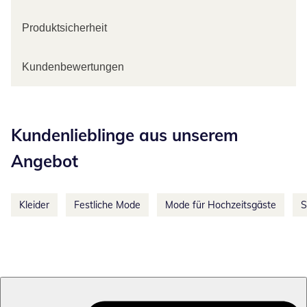
Produktsicherheit
Kundenbewertungen
Kategorie-Empfehlungen überspringen
Kundenlieblinge aus unserem
Angebot
Kleider
Festliche Mode
Mode für Hochzeitsgäste
S