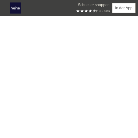
Schneller shoppen
in der App
(13.2 tsd)
Zum Hauptinhalt springen