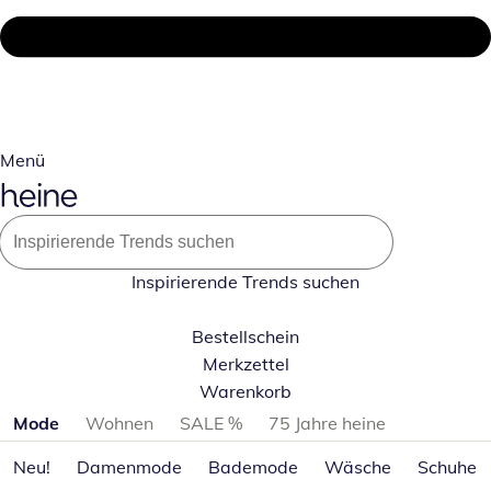
Menü
Inspirierende Trends suchen
Bestellschein
Merkzettel
Warenkorb
Produktkategorien überspringen
Mode
Wohnen
SALE %
75 Jahre heine
Neu!
Damenmode
Bademode
Wäsche
Schuhe