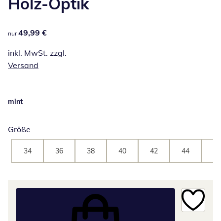
Holz-Optik
49,99 €
49,99 €
nur
inkl. MwSt. zzgl.
Versand
mint
Größe
34
36
38
40
42
44
46