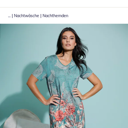
|
|
...
Nachtwäsche
Nachthemden