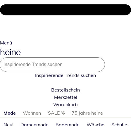
Menü
Inspirierende Trends suchen
Bestellschein
Merkzettel
Warenkorb
Produktkategorien überspringen
Mode
Wohnen
SALE %
75 Jahre heine
Neu!
Damenmode
Bademode
Wäsche
Schuhe