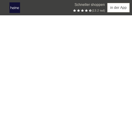
Schneller shoppen
in der App
(13.2 tsd)
Zum Hauptinhalt springen