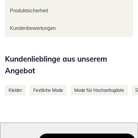
Produktsicherheit
Kundenbewertungen
Kategorie-Empfehlungen überspringen
Kundenlieblinge aus unserem
Angebot
Kleider
Festliche Mode
Mode für Hochzeitsgäste
S