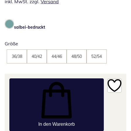
inkl. MwSt. zzgl.
Versand
salbei-bedruckt
Größe
36/38
40/42
44/46
48/50
52/54
In den Warenkorb