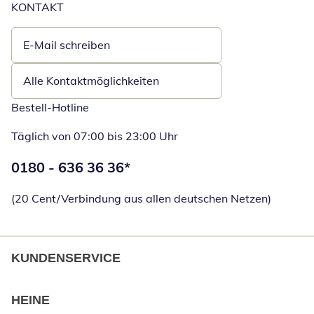
KONTAKT
E-Mail schreiben
Öffnet E-Mail-Client
Alle Kontaktmöglichkeiten
Bestell-Hotline
Täglich von 07:00 bis 23:00 Uhr
Telefonnummer:
0180 - 636 36 36
*
Öffnet Telefon
(20 Cent/Verbindung aus allen deutschen Netzen)
KUNDENSERVICE
HEINE