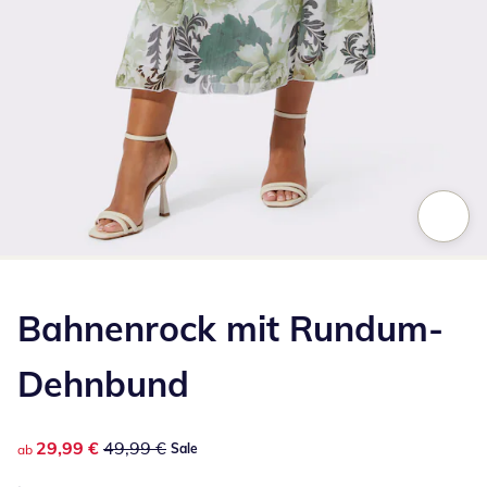
Zum Vergrößern auf das Bild klicken
Bahnenrock mit Rundum-
Dehnbund
reduzierter Preis 29,99 €, vorheriger Preis: 49,99 €
29,99 €
49,99 €
Sale
ab