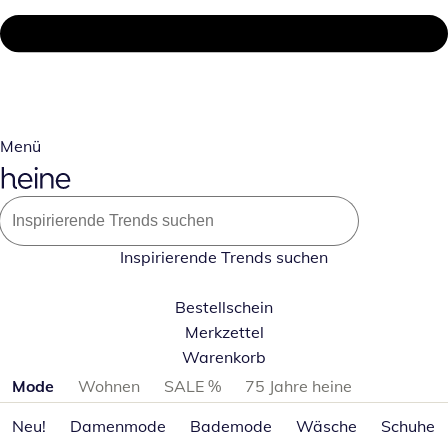
Menü
Inspirierende Trends suchen
Bestellschein
Merkzettel
Warenkorb
Produktkategorien überspringen
Mode
Wohnen
SALE %
75 Jahre heine
Neu!
Damenmode
Bademode
Wäsche
Schuhe