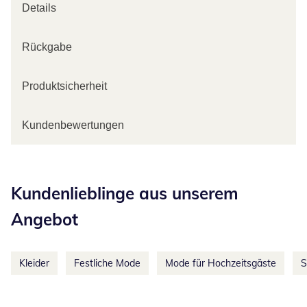
Details
Rückgabe
Produktsicherheit
Kundenbewertungen
Kategorie-Empfehlungen überspringen
Kundenlieblinge aus unserem
Angebot
Kleider
Festliche Mode
Mode für Hochzeitsgäste
S