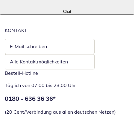
Chat
KONTAKT
E-Mail schreiben
Öffnet E-Mail-Client
Alle Kontaktmöglichkeiten
Bestell-Hotline
Täglich von 07:00 bis 23:00 Uhr
Telefonnummer:
0180 - 636 36 36
*
Öffnet Telefon
(20 Cent/Verbindung aus allen deutschen Netzen)