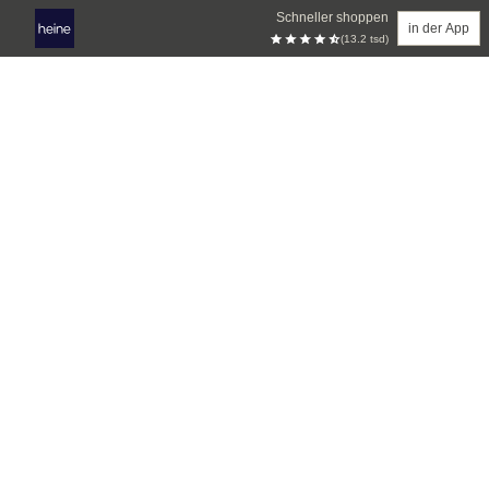
Schneller shoppen
in der App
(13.2 tsd)
Zum Hauptinhalt springen