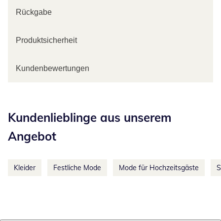
Rückgabe
Produktsicherheit
Kundenbewertungen
Kategorie-Empfehlungen überspringen
Kundenlieblinge aus unserem
Angebot
Kleider
Festliche Mode
Mode für Hochzeitsgäste
S