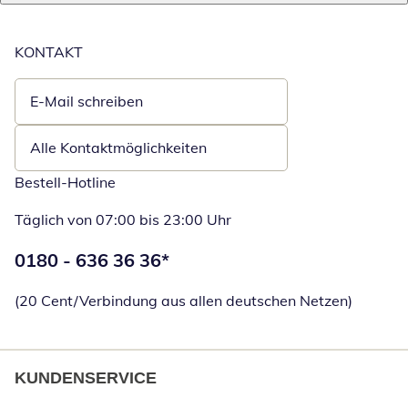
KONTAKT
E-Mail schreiben
Öffnet E-Mail-Client
Alle Kontaktmöglichkeiten
Bestell-Hotline
Täglich von 07:00 bis 23:00 Uhr
Telefonnummer:
0180 - 636 36 36
*
Öffnet Telefon
(20 Cent/Verbindung aus allen deutschen Netzen)
KUNDENSERVICE