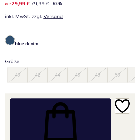
reduzierter Preis 29,99 €, vorheriger Preis: 79,99 €
29,99 €
79,99 €
– 62 %
nur
inkl. MwSt. zzgl.
Versand
blue denim
Größe
40
42
44
46
48
50
52