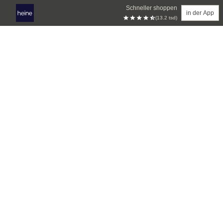
Schneller shoppen
in der App
(13.2 tsd)
Zum Hauptinhalt springen