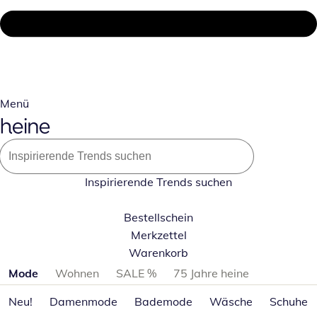
Menü
Inspirierende Trends suchen
Bestellschein
Merkzettel
Warenkorb
Produktkategorien überspringen
Mode
Wohnen
SALE %
75 Jahre heine
Neu!
Damenmode
Bademode
Wäsche
Schuhe