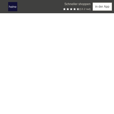
Schneller shoppen
in der App
(13.2 tsd)
Zum Hauptinhalt springen