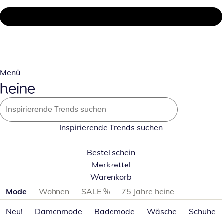
Menü
Inspirierende Trends suchen
Bestellschein
Merkzettel
Warenkorb
Produktkategorien überspringen
Mode
Wohnen
SALE %
75 Jahre heine
Neu!
Damenmode
Bademode
Wäsche
Schuhe