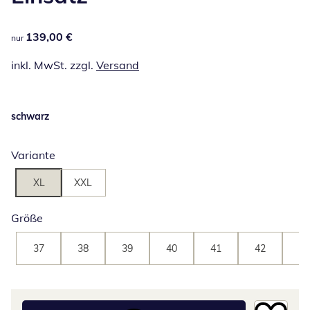
139,00 €
139,00 €
nur
inkl. MwSt. zzgl.
Versand
schwarz
Variante
XL
XXL
Größe
37
38
39
40
41
42
43