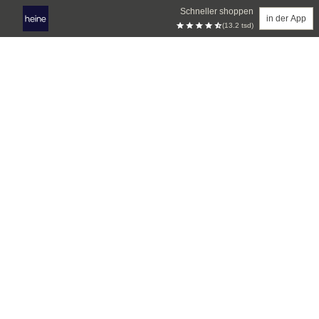
Schneller shoppen
in der App
(13.2 tsd)
Zum Hauptinhalt springen