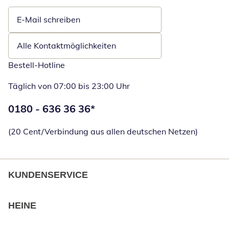
E-Mail schreiben
Öffnet E-Mail-Client
Alle Kontaktmöglichkeiten
Bestell-Hotline
Täglich von 07:00 bis 23:00 Uhr
Telefonnummer:
0180 - 636 36 36
*
Öffnet Telefon
(20 Cent/Verbindung aus allen deutschen Netzen)
KUNDENSERVICE
HEINE