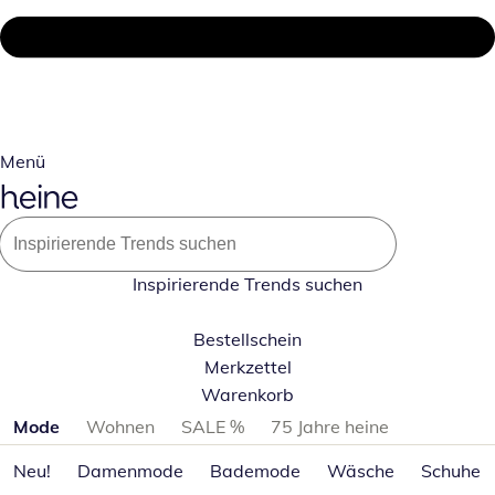
Menü
Inspirierende Trends suchen
Bestellschein
Merkzettel
Warenkorb
Produktkategorien überspringen
Mode
Wohnen
SALE %
75 Jahre heine
Neu!
Damenmode
Bademode
Wäsche
Schuhe