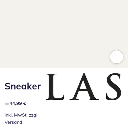
Sneaker
44,99 €
44,99 €
ab
inkl. MwSt. zzgl.
Versand