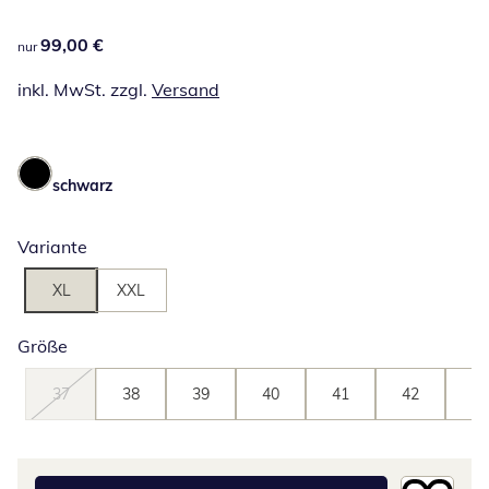
99,00 €
99,00 €
nur
inkl. MwSt. zzgl.
Versand
schwarz
Variante
XL
XXL
Größe
37
38
39
40
41
42
43