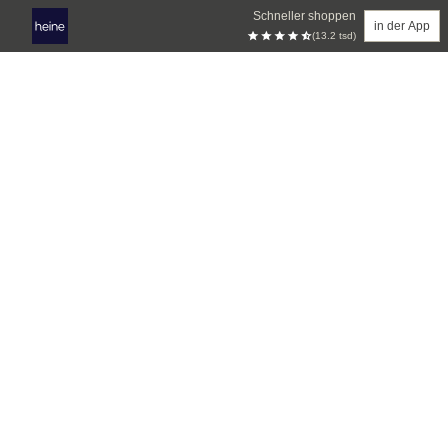
Schneller shoppen
in der App
(13.2 tsd)
Zum Hauptinhalt springen