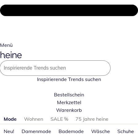
Menü
Inspirierende Trends suchen
Bestellschein
Merkzettel
Warenkorb
Produktkategorien überspringen
Mode
Wohnen
SALE %
75 Jahre heine
Neu!
Damenmode
Bademode
Wäsche
Schuhe