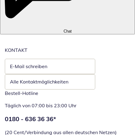
Chat
KONTAKT
E-Mail schreiben
Öffnet E-Mail-Client
Alle Kontaktmöglichkeiten
Bestell-Hotline
Täglich von 07:00 bis 23:00 Uhr
Telefonnummer:
0180 - 636 36 36
*
Öffnet Telefon
(20 Cent/Verbindung aus allen deutschen Netzen)