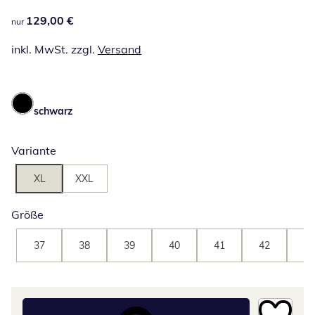
129,00 €
129,00 €
nur
inkl. MwSt. zzgl.
Versand
schwarz
Variante
XL
XXL
Größe
37
38
39
40
41
42
43