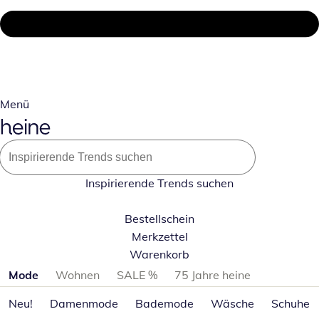
Menü
Inspirierende Trends suchen
Bestellschein
Merkzettel
Warenkorb
Produktkategorien überspringen
Mode
Wohnen
SALE %
75 Jahre heine
Neu!
Damenmode
Bademode
Wäsche
Schuhe