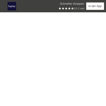
Schneller shoppen
in der App
(13.2 tsd)
Zum Hauptinhalt springen