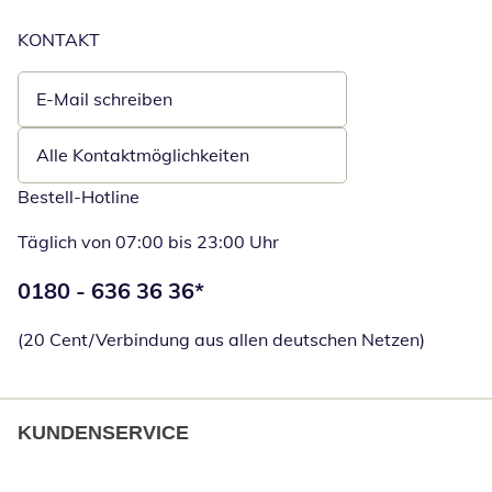
KONTAKT
E-Mail schreiben
Öffnet E-Mail-Client
Alle Kontaktmöglichkeiten
Bestell-Hotline
Täglich von 07:00 bis 23:00 Uhr
Telefonnummer:
0180 - 636 36 36
*
Öffnet Telefon
(20 Cent/Verbindung aus allen deutschen Netzen)
KUNDENSERVICE