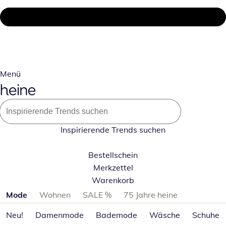
Menü
Inspirierende Trends suchen
Bestellschein
Merkzettel
Warenkorb
Produktkategorien überspringen
Mode
Wohnen
SALE %
75 Jahre heine
Neu!
Damenmode
Bademode
Wäsche
Schuhe