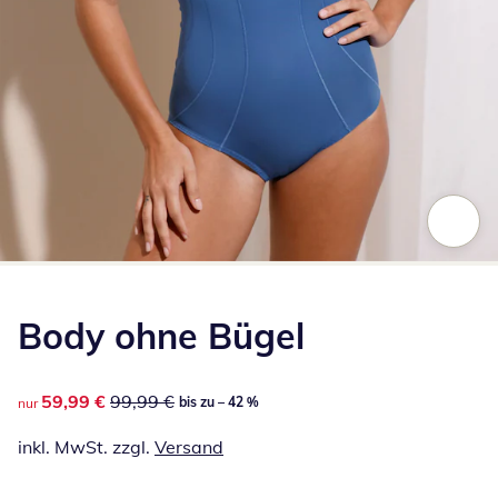
Zum Vergrößern auf das Bild klicken
Body ohne Bügel
reduzierter Preis 59,99 €, vorheriger Preis: 99,99 €
59,99 €
99,99 €
bis zu – 42 %
nur
inkl. MwSt. zzgl.
Versand