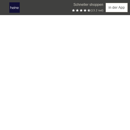
Schneller shoppen
in der App
(13.2 tsd)
Zum Hauptinhalt springen