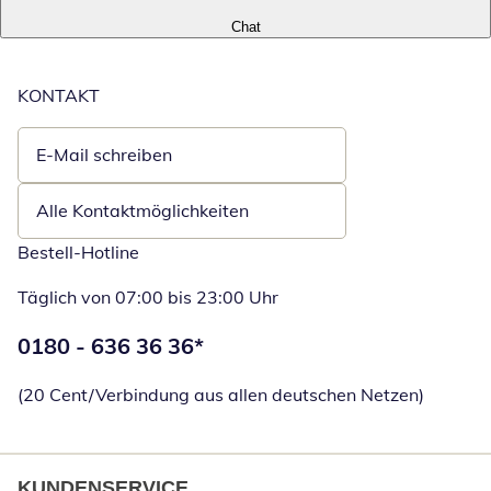
Chat
KONTAKT
E-Mail schreiben
Öffnet E-Mail-Client
Alle Kontaktmöglichkeiten
Bestell-Hotline
Täglich von 07:00 bis 23:00 Uhr
Telefonnummer:
0180 - 636 36 36
*
Öffnet Telefon
(20 Cent/Verbindung aus allen deutschen Netzen)
KUNDENSERVICE