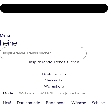
Menü
Inspirierende Trends suchen
Bestellschein
Merkzettel
Warenkorb
Produktkategorien überspringen
Mode
Wohnen
SALE %
75 Jahre heine
Neu!
Damenmode
Bademode
Wäsche
Schuhe