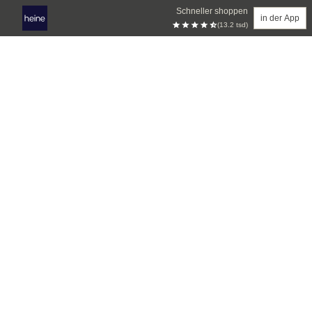
Schneller shoppen
in der App
(13.2 tsd)
Zum Hauptinhalt springen