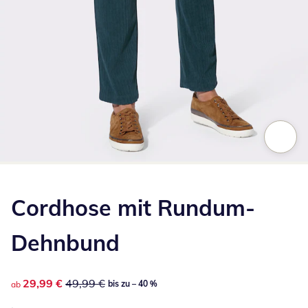
Zum Vergrößern auf das Bild klicken
Cordhose mit Rundum-
Dehnbund
reduzierter Preis 29,99 €, vorheriger Preis: 49,99 €
29,99 €
49,99 €
bis zu – 40 %
ab