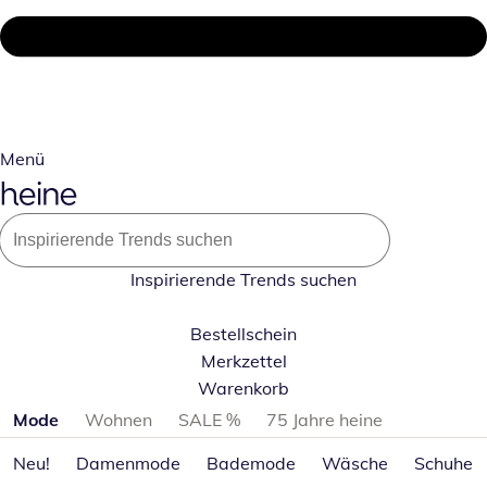
Menü
Inspirierende Trends suchen
Bestellschein
Merkzettel
Warenkorb
Produktkategorien überspringen
Mode
Wohnen
SALE %
75 Jahre heine
Neu!
Damenmode
Bademode
Wäsche
Schuhe