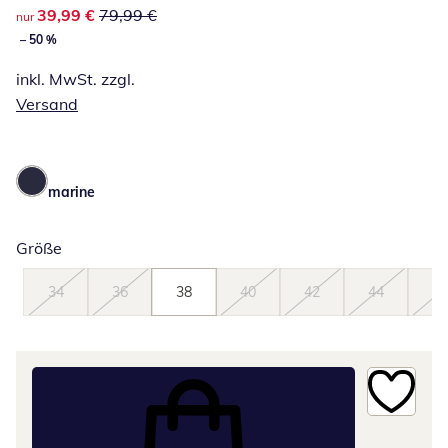
reduzierter Preis 39,99 €, vorheriger Preis: 79,99 €
39,99 €
79,99 €
nur
– 50 %
inkl. MwSt. zzgl.
Versand
marine
Größe
34
36
38
40
42
44
46