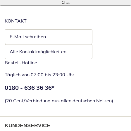
Chat
KONTAKT
E-Mail schreiben
Öffnet E-Mail-Client
Alle Kontaktmöglichkeiten
Bestell-Hotline
Täglich von 07:00 bis 23:00 Uhr
Telefonnummer:
0180 - 636 36 36
*
Öffnet Telefon
(20 Cent/Verbindung aus allen deutschen Netzen)
KUNDENSERVICE