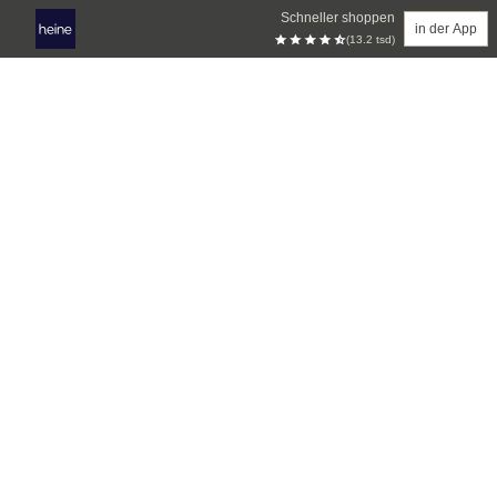
Schneller shoppen
in der App
(13.2 tsd)
Zum Hauptinhalt springen