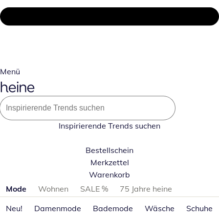
Menü
Inspirierende Trends suchen
Bestellschein
Merkzettel
Warenkorb
Produktkategorien überspringen
Mode
Wohnen
SALE %
75 Jahre heine
Neu!
Damenmode
Bademode
Wäsche
Schuhe