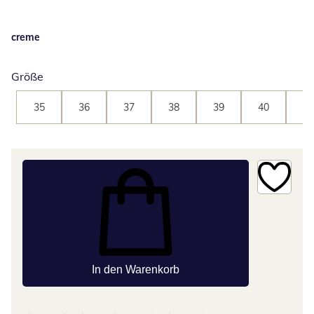
creme
Größe
35
36
37
38
39
40
41
In den Warenkorb