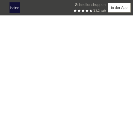
Schneller shoppen
in der App
(13.2 tsd)
Zum Hauptinhalt springen