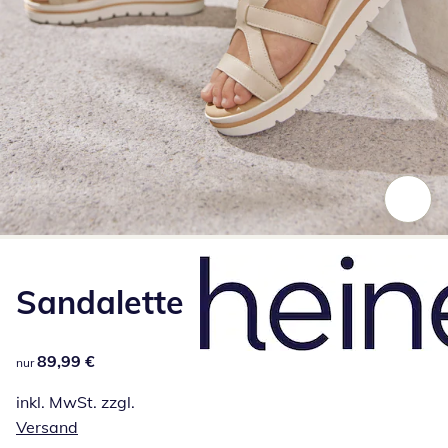
Zum Vergrößern auf das Bild klicken
Sandalette
89,99 €
89,99 €
nur
inkl. MwSt. zzgl.
Versand