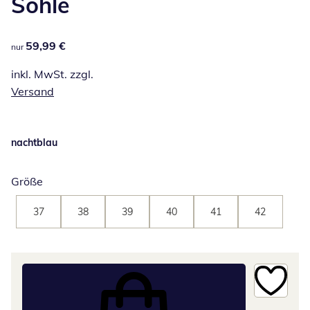
Sohle
59,99 €
59,99 €
nur
inkl. MwSt. zzgl.
Versand
nachtblau
Größe
37
38
39
40
41
42