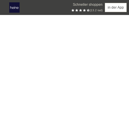
Schneller shoppen
in der App
(13.2 tsd)
Zum Hauptinhalt springen