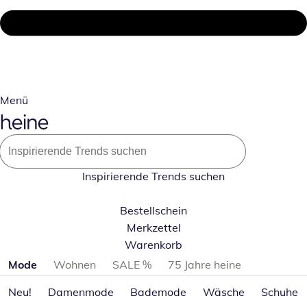
Menü
Inspirierende Trends suchen
Bestellschein
Merkzettel
Warenkorb
Produktkategorien überspringen
Mode
Wohnen
SALE %
75 Jahre heine
Neu!
Damenmode
Bademode
Wäsche
Schuhe