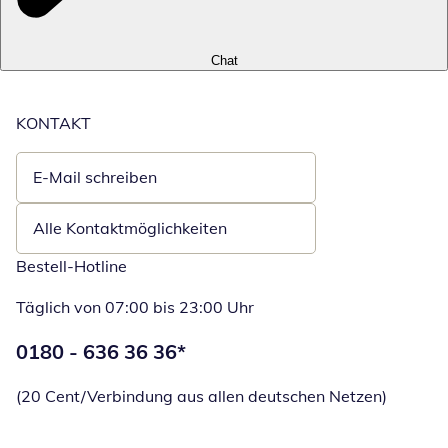
Chat
KONTAKT
E-Mail schreiben
Öffnet E-Mail-Client
Alle Kontaktmöglichkeiten
Bestell-Hotline
Täglich von 07:00 bis 23:00 Uhr
Telefonnummer:
0180 - 636 36 36
*
Öffnet Telefon
(20 Cent/Verbindung aus allen deutschen Netzen)