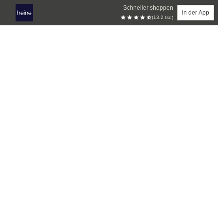
Schneller shoppen
in der App
(13.2 tsd)
Zum Hauptinhalt springen