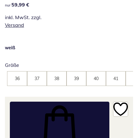
59,99 €
59,99 €
nur
inkl. MwSt. zzgl.
Versand
weiß
Größe
36
37
38
39
40
41
42