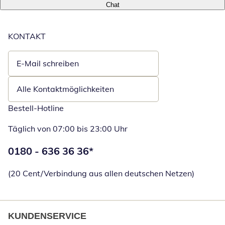
Chat
KONTAKT
E-Mail schreiben
Öffnet E-Mail-Client
Alle Kontaktmöglichkeiten
Bestell-Hotline
Täglich von 07:00 bis 23:00 Uhr
Telefonnummer:
0180 - 636 36 36
*
Öffnet Telefon
(20 Cent/Verbindung aus allen deutschen Netzen)
KUNDENSERVICE