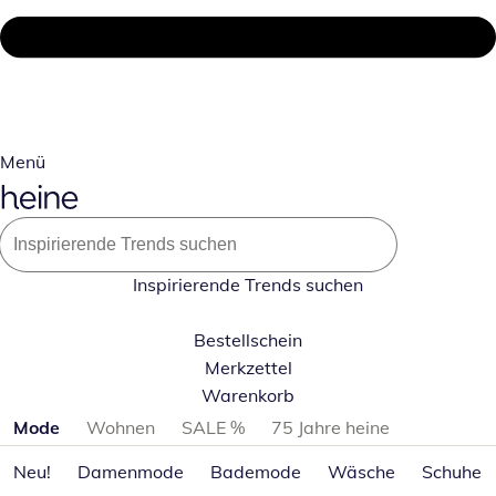
Menü
Inspirierende Trends suchen
Bestellschein
Merkzettel
Warenkorb
Produktkategorien überspringen
Mode
Wohnen
SALE %
75 Jahre heine
Neu!
Damenmode
Bademode
Wäsche
Schuhe