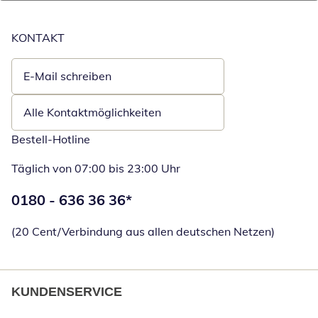
KONTAKT
E-Mail schreiben
Öffnet E-Mail-Client
Alle Kontaktmöglichkeiten
Bestell-Hotline
Täglich von 07:00 bis 23:00 Uhr
Telefonnummer:
0180 - 636 36 36
*
Öffnet Telefon
(20 Cent/Verbindung aus allen deutschen Netzen)
KUNDENSERVICE