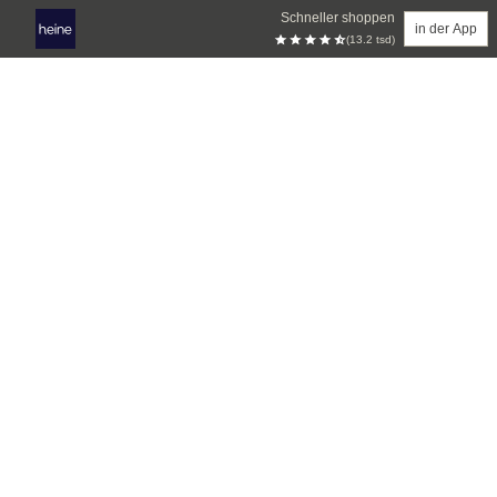
Schneller shoppen
in der App
(13.2 tsd)
Zum Hauptinhalt springen