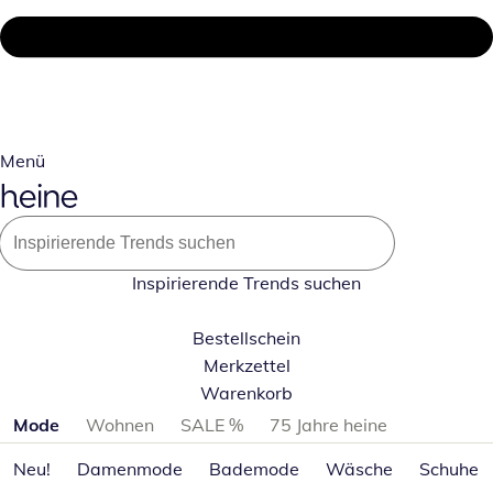
Menü
Inspirierende Trends suchen
Bestellschein
Merkzettel
Warenkorb
Produktkategorien überspringen
Mode
Wohnen
SALE %
75 Jahre heine
Neu!
Damenmode
Bademode
Wäsche
Schuhe