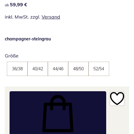
59,99 €
59,99 €
ab
inkl. MwSt. zzgl.
Versand
champagner-steingrau
Größe
36/38
40/42
44/46
48/50
52/54