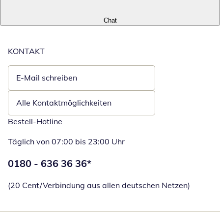
Chat
KONTAKT
E-Mail schreiben
Öffnet E-Mail-Client
Alle Kontaktmöglichkeiten
Bestell-Hotline
Täglich von 07:00 bis 23:00 Uhr
Telefonnummer:
0180 - 636 36 36
*
Öffnet Telefon
(20 Cent/Verbindung aus allen deutschen Netzen)