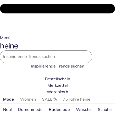
Menü
Inspirierende Trends suchen
Bestellschein
Merkzettel
Warenkorb
Produktkategorien überspringen
Mode
Wohnen
SALE %
75 Jahre heine
Neu!
Damenmode
Bademode
Wäsche
Schuhe