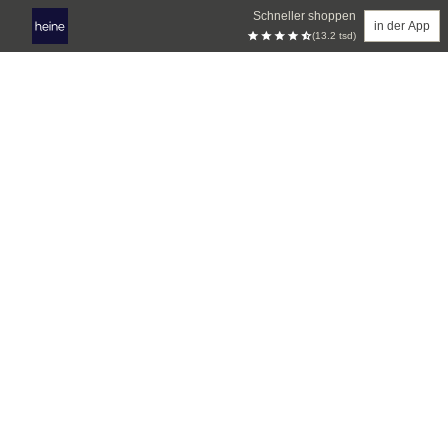
Schneller shoppen
in der App
(13.2 tsd)
Zum Hauptinhalt springen