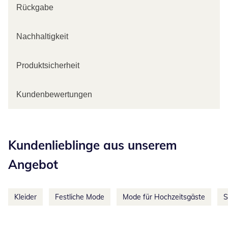
Rückgabe
Nachhaltigkeit
Produktsicherheit
Kundenbewertungen
Kategorie-Empfehlungen überspringen
Kundenlieblinge aus unserem
Angebot
Kleider
Festliche Mode
Mode für Hochzeitsgäste
S