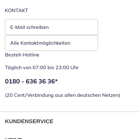
KONTAKT
E-Mail schreiben
Öffnet E-Mail-Client
Alle Kontaktmöglichkeiten
Bestell-Hotline
Täglich von 07:00 bis 23:00 Uhr
Telefonnummer:
0180 - 636 36 36
*
Öffnet Telefon
(20 Cent/Verbindung aus allen deutschen Netzen)
KUNDENSERVICE