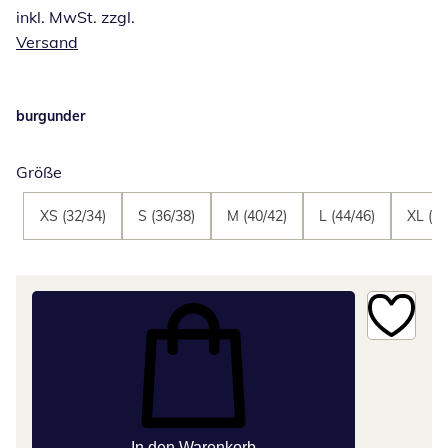
inkl. MwSt. zzgl.
Versand
burgunder
Größe
XS (32/34)
S (36/38)
M (40/42)
L (44/46)
XL (48
In den Warenkorb