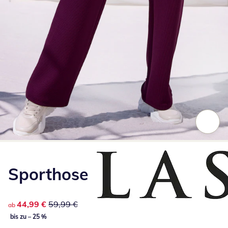
Zum Vergrößern auf das Bild klicken
Sporthose
reduzierter Preis 44,99 €, vorheriger Preis: 59,99 €
44,99 €
59,99 €
ab
bis zu – 25 %