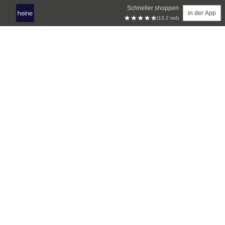
Schneller shoppen
in der App
(13.2 tsd)
Zum Hauptinhalt springen