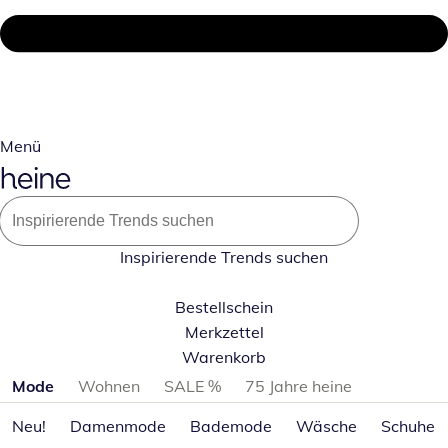
Menü
Inspirierende Trends suchen
Bestellschein
Merkzettel
Warenkorb
Produktkategorien überspringen
Mode
Wohnen
SALE %
75 Jahre heine
Neu!
Damenmode
Bademode
Wäsche
Schuhe