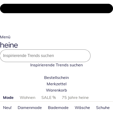
Menü
Inspirierende Trends suchen
Bestellschein
Merkzettel
Warenkorb
Produktkategorien überspringen
Mode
Wohnen
SALE %
75 Jahre heine
Neu!
Damenmode
Bademode
Wäsche
Schuhe