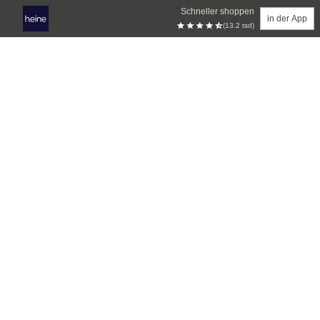
Schneller shoppen
in der App
(13.2 tsd)
Zum Hauptinhalt springen