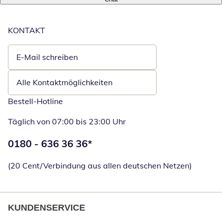
KONTAKT
E-Mail schreiben
Öffnet E-Mail-Client
Alle Kontaktmöglichkeiten
Bestell-Hotline
Täglich von 07:00 bis 23:00 Uhr
Telefonnummer:
0180 - 636 36 36
*
Öffnet Telefon
(20 Cent/Verbindung aus allen deutschen Netzen)
KUNDENSERVICE