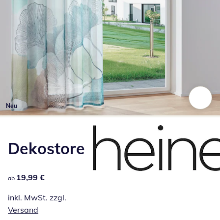
Neu
Zum Vergrößern auf das Bild klicken
Dekostore
19,99 €
19,99 €
ab
inkl. MwSt. zzgl.
Versand