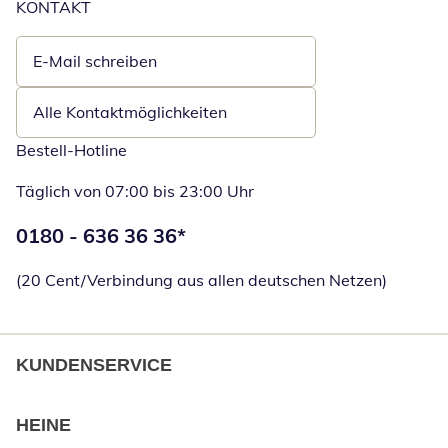
KONTAKT
E-Mail schreiben
Öffnet E-Mail-Client
Alle Kontaktmöglichkeiten
Bestell-Hotline
Täglich von 07:00 bis 23:00 Uhr
Telefonnummer:
0180 - 636 36 36
*
Öffnet Telefon
(20 Cent/Verbindung aus allen deutschen Netzen)
KUNDENSERVICE
HEINE