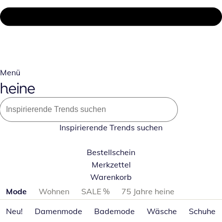
Menü
Inspirierende Trends suchen
Bestellschein
Merkzettel
Warenkorb
Produktkategorien überspringen
Mode
Wohnen
SALE %
75 Jahre heine
Neu!
Damenmode
Bademode
Wäsche
Schuhe