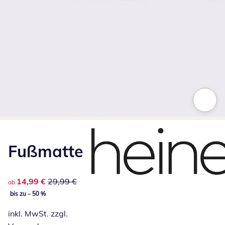
Zum Vergrößern auf das Bild klicken
Fußmatte
reduzierter Preis 14,99 €, vorheriger Preis: 29,99 €
14,99 €
29,99 €
ab
bis zu – 50 %
inkl. MwSt. zzgl.