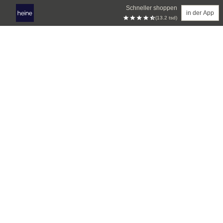
Schneller shoppen
in der App
(13.2 tsd)
Zum Hauptinhalt springen