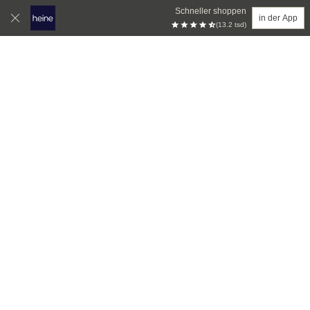
Schneller shoppen
in der App
(13.2 tsd)
Zum Hauptinhalt springen