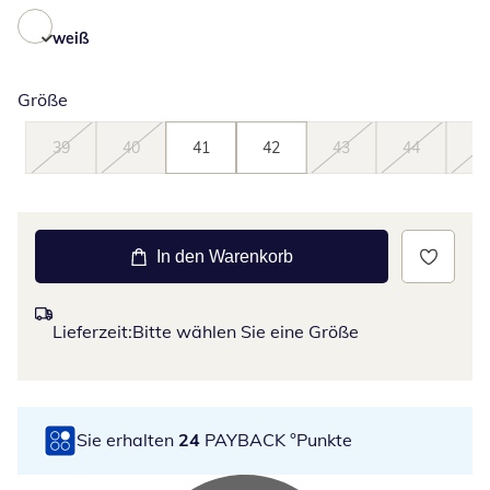
weiß
Größe
39
40
41
42
43
44
45
In den Warenkorb
Lieferzeit:
Bitte wählen Sie eine Größe
Sie erhalten
24
PAYBACK °Punkte