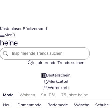
Kostenloser Rückversand
Menü
Inspirierende Trends suchen
Bestellschein
Merkzettel
Warenkorb
Produktkategorien überspringen
Mode
Wohnen
SALE %
75 Jahre heine
Neu!
Damenmode
Bademode
Wäsche
Schuhe