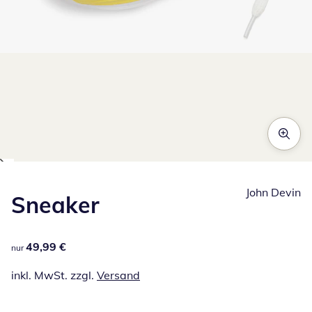
Zum Vergrößern auf das Bild klicken
John Devin
Sneaker
49,99 €
49,99 €
nur
inkl. MwSt. zzgl.
Versand