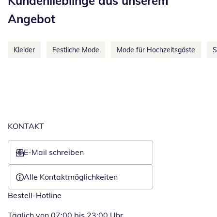
Kundenlieblinge aus unserem
Angebot
Kleider
Festliche Mode
Mode für Hochzeitsgäste
S
KONTAKT
E-Mail schreiben
Öffnet E-Mail-Client
Alle Kontaktmöglichkeiten
Bestell-Hotline
Täglich von 07:00 bis 23:00 Uhr