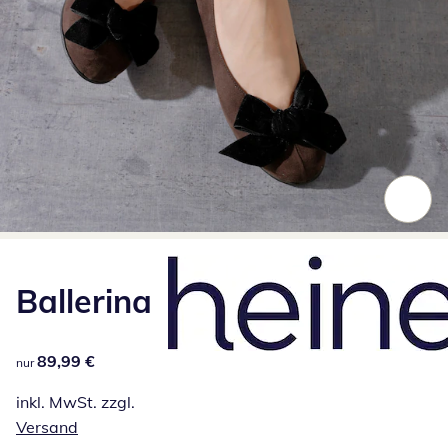
Zum Vergrößern auf das Bild klicken
Ballerina
89,99 €
89,99 €
nur
inkl. MwSt. zzgl.
Versand