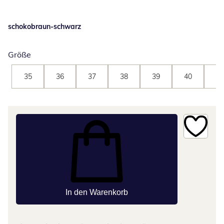
schokobraun-schwarz
Größe
35
36
37
38
39
40
41
In den Warenkorb