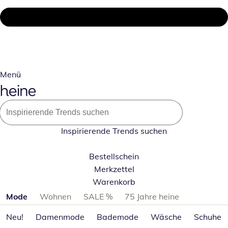
Menü
Inspirierende Trends suchen
Bestellschein
Merkzettel
Warenkorb
Produktkategorien überspringen
Mode
Wohnen
SALE %
75 Jahre heine
Neu!
Damenmode
Bademode
Wäsche
Schuhe