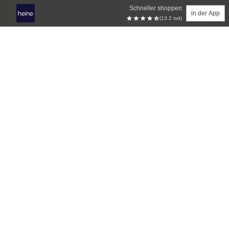
Schneller shoppen
in der App
(13.2 tsd)
Zum Hauptinhalt springen