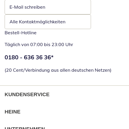
E-Mail schreiben
Öffnet E-Mail-Client
Alle Kontaktmöglichkeiten
Bestell-Hotline
Täglich von 07:00 bis 23:00 Uhr
Telefonnummer:
0180 - 636 36 36
*
Öffnet Telefon
(20 Cent/Verbindung aus allen deutschen Netzen)
KUNDENSERVICE
HEINE