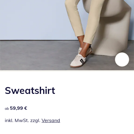
Zum Vergrößern auf das Bild klicken
Sweatshirt
59,99 €
59,99 €
ab
inkl. MwSt. zzgl.
Versand