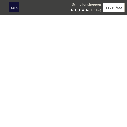
Schneller shoppen
in der App
(13.2 tsd)
Zum Hauptinhalt springen