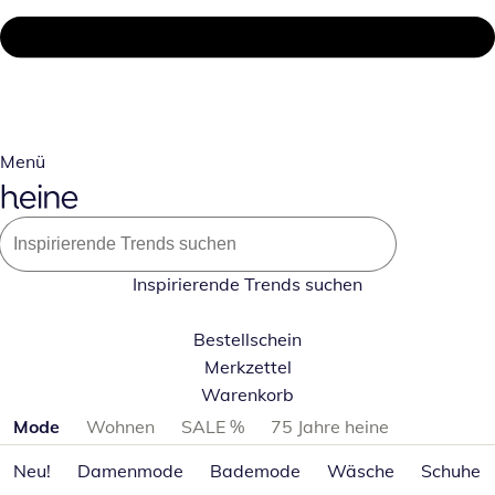
Menü
Inspirierende Trends suchen
Bestellschein
Merkzettel
Warenkorb
Produktkategorien überspringen
Mode
Wohnen
SALE %
75 Jahre heine
Neu!
Damenmode
Bademode
Wäsche
Schuhe