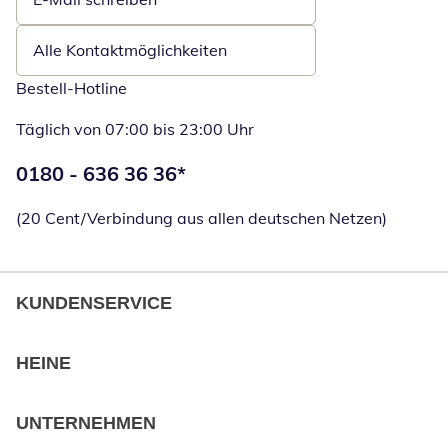
Öffnet E-Mail-Client
Alle Kontaktmöglichkeiten
Bestell-Hotline
Täglich von 07:00 bis 23:00 Uhr
Telefonnummer:
0180 - 636 36 36
*
Öffnet Telefon
(20 Cent/Verbindung aus allen deutschen Netzen)
KUNDENSERVICE
HEINE
UNTERNEHMEN