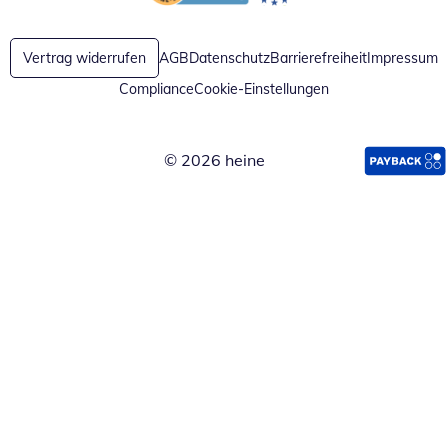
Öffnet in neuem Fenster
Öffnet in neuem Fenster
Vertrag widerrufen
AGB
Datenschutz
Barrierefreiheit
Impressum
Compliance
Cookie-Einstellungen
© 2026 heine