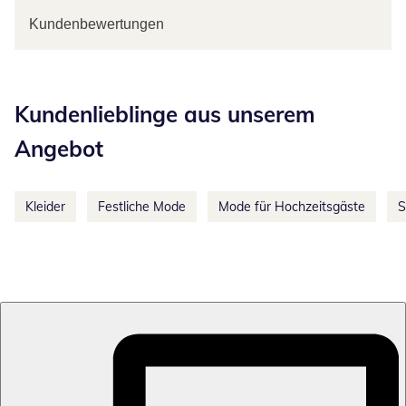
Kundenbewertungen
Kategorie-Empfehlungen überspringen
Kundenlieblinge aus unserem
Angebot
Kleider
Festliche Mode
Mode für Hochzeitsgäste
S