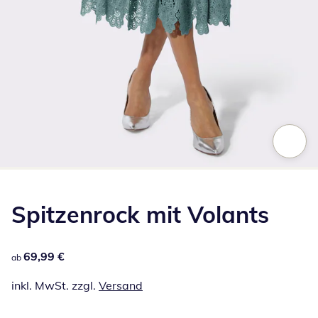
Zum Vergrößern auf das Bild klicken
Spitzenrock mit Volants
69,99 €
69,99 €
ab
inkl. MwSt. zzgl.
Versand