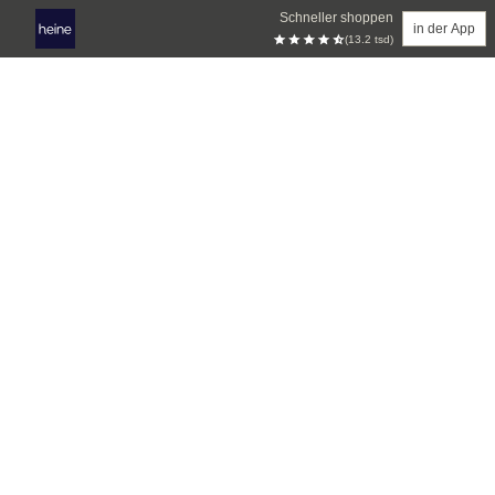
Schneller shoppen
in der App
(13.2 tsd)
Zum Hauptinhalt springen