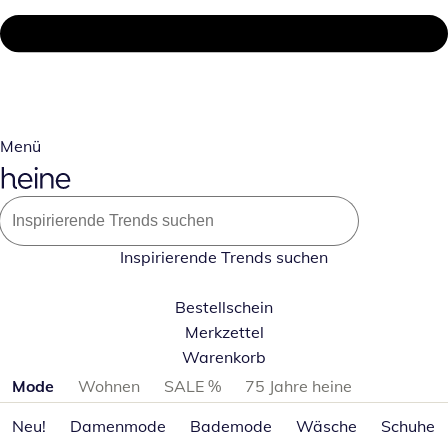
Menü
Inspirierende Trends suchen
Bestellschein
Merkzettel
Warenkorb
Produktkategorien überspringen
Mode
Wohnen
SALE %
75 Jahre heine
Neu!
Damenmode
Bademode
Wäsche
Schuhe