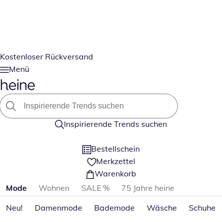
Kostenloser Rückversand
Menü
Inspirierende Trends suchen
Bestellschein
Merkzettel
Warenkorb
Produktkategorien überspringen
Mode
Wohnen
SALE %
75 Jahre heine
Neu!
Damenmode
Bademode
Wäsche
Schuhe