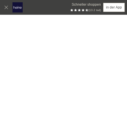
Schneller shoppen
in der App
(13.2 tsd)
Zum Hauptinhalt springen