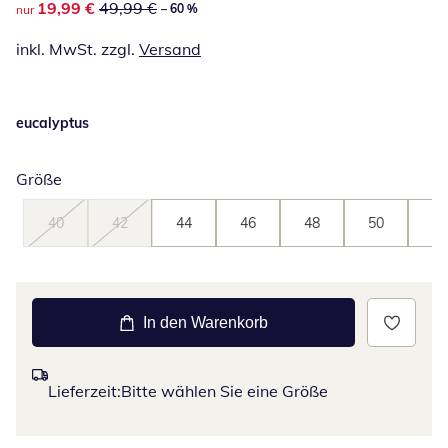
reduzierter Preis 19,99 €, vorheriger Preis: 49,99 €
19,99 €
49,99 €
– 60 %
nur
inkl. MwSt. zzgl.
Versand
eucalyptus
Größe
40
42
44
46
48
50
52
In den Warenkorb
Lieferzeit:
Bitte wählen Sie eine Größe