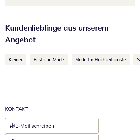
Kategorie-Empfehlungen überspringen
Kundenlieblinge aus unserem
Angebot
Kleider
Festliche Mode
Mode für Hochzeitsgäste
S
KONTAKT
E-Mail schreiben
Öffnet E-Mail-Client