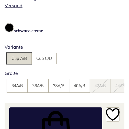
Versand
schwarz-creme
Variante
Cup A/B
Cup C/D
Größe
34A/B
36A/B
38A/B
40A/B
42A/B
44A/B