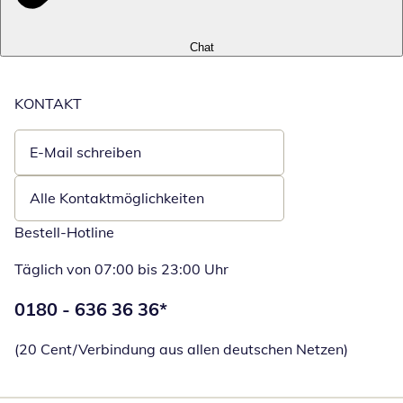
Chat
KONTAKT
E-Mail schreiben
Öffnet E-Mail-Client
Alle Kontaktmöglichkeiten
Bestell-Hotline
Täglich von 07:00 bis 23:00 Uhr
Telefonnummer:
0180 - 636 36 36
*
Öffnet Telefon
(20 Cent/Verbindung aus allen deutschen Netzen)