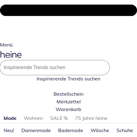
Menü
Inspirierende Trends suchen
Bestellschein
Merkzettel
Warenkorb
Produktkategorien überspringen
Mode
Wohnen
SALE %
75 Jahre heine
Neu!
Damenmode
Bademode
Wäsche
Schuhe