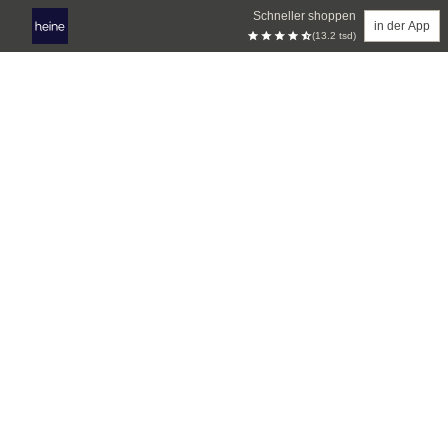
Schneller shoppen
in der App
(13.2 tsd)
Zum Hauptinhalt springen