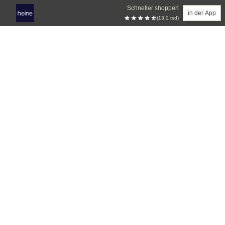
Schneller shoppen
in der App
(13.2 tsd)
Zum Hauptinhalt springen