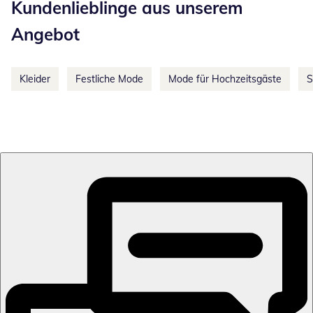
Kundenlieblinge aus unserem
Angebot
Kleider
Festliche Mode
Mode für Hochzeitsgäste
S