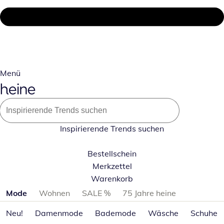
Menü
Inspirierende Trends suchen
Bestellschein
Merkzettel
Warenkorb
Produktkategorien überspringen
Mode
Wohnen
SALE %
75 Jahre heine
Neu!
Damenmode
Bademode
Wäsche
Schuhe