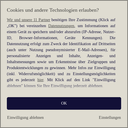
information).
Cookies und andere Technologien erlauben?
Wir und unsere 11 Partner
benötigen Ihre Zustimmung (Klick auf
„OK”) bei vereinzelten
Datennutzungen
, um Informationen auf
einem Gerät zu speichern und/oder abzurufen (IP-Adresse, Nutzer-
ID, Browser-Informationen, Geräte Kennungen). Die
Datennutzung erfolgt zum Zweck der Identifikation auf Drittseiten
(auch unter Nutzung pseudonymisierter E-Mail-Adressen), für
personalisierte Anzeigen und Inhalte, Anzeigen- und
Inhaltsmessungen sowie um Erkenntnisse über Zielgruppen und
Produktentwicklungen zu gewinnen. Mehr Infos zur Einwilligung
(inkl. Widerrufsmöglichkeit) und zu Einstellungsmöglichkeiten
gibt es jederzeit
hier
. Mit Klick auf den Link "Einwilligung
ablehnen" können Sie Ihre Einwilligung jederzeit ablehnen.
Sie können Ihre Einwilligung auch jederzeit grundlos mit Wirkung
OK
für die Zukunft widerrufen, indem Sie z. B. auf den Button
"Cookie-Einstellungen" im Footer der Website und "Alle
ablehnen" klicken.
Einwilligung ablehnen
Einstellungen
Datennutzungen