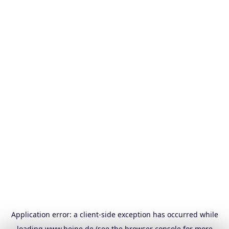
Application error: a
client
-side exception has occurred while
loading
www.heine.de
(see the
browser console
for more