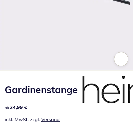
Zum Vergrößern auf das Bild klicken
Gardinenstange
24,99 €
24,99 €
ab
inkl. MwSt. zzgl.
Versand