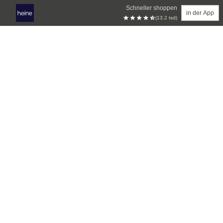
Schneller shoppen
in der App
(13.2 tsd)
Zum Hauptinhalt springen