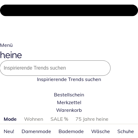
Menü
Inspirierende Trends suchen
Bestellschein
Merkzettel
Warenkorb
Produktkategorien überspringen
Mode
Wohnen
SALE %
75 Jahre heine
Neu!
Damenmode
Bademode
Wäsche
Schuhe