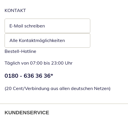
KONTAKT
E-Mail schreiben
Öffnet E-Mail-Client
Alle Kontaktmöglichkeiten
Bestell-Hotline
Täglich von 07:00 bis 23:00 Uhr
Telefonnummer:
0180 - 636 36 36
*
Öffnet Telefon
(20 Cent/Verbindung aus allen deutschen Netzen)
KUNDENSERVICE