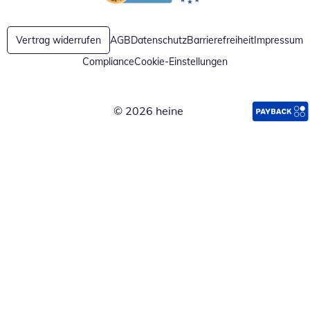
Öffnet in neuem Fenster
Öffnet in neuem Fenster
Vertrag widerrufen
AGB
Datenschutz
Barrierefreiheit
Impressum
Compliance
Cookie-Einstellungen
© 2026 heine