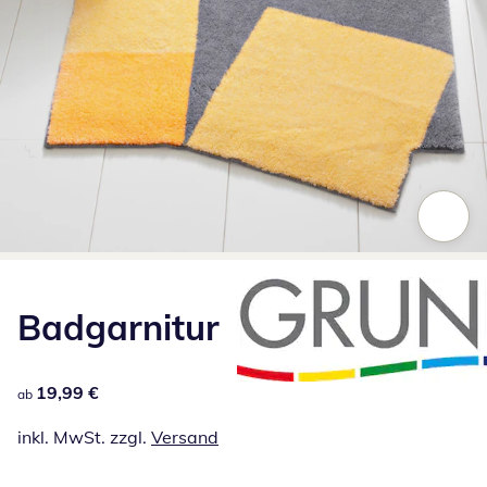
Zum Vergrößern auf das Bild klicken
Badgarnitur
19,99 €
19,99 €
ab
inkl. MwSt. zzgl.
Versand