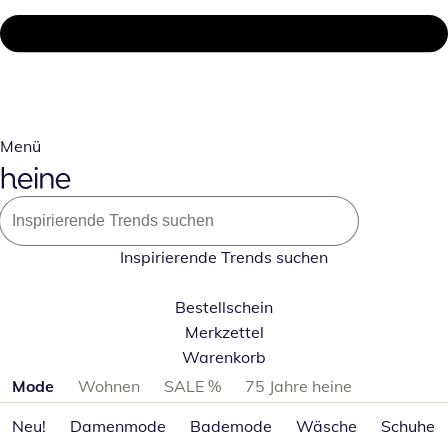
Menü
Inspirierende Trends suchen
Bestellschein
Merkzettel
Warenkorb
Produktkategorien überspringen
Mode
Wohnen
SALE %
75 Jahre heine
Neu!
Damenmode
Bademode
Wäsche
Schuhe