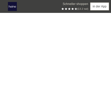
Schneller shoppen
in der App
(13.2 tsd)
Zum Hauptinhalt springen