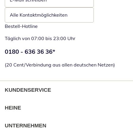
Öffnet E-Mail-Client
Alle Kontaktmöglichkeiten
Bestell-Hotline
Täglich von 07:00 bis 23:00 Uhr
Telefonnummer:
0180 - 636 36 36
*
Öffnet Telefon
(20 Cent/Verbindung aus allen deutschen Netzen)
KUNDENSERVICE
HEINE
UNTERNEHMEN