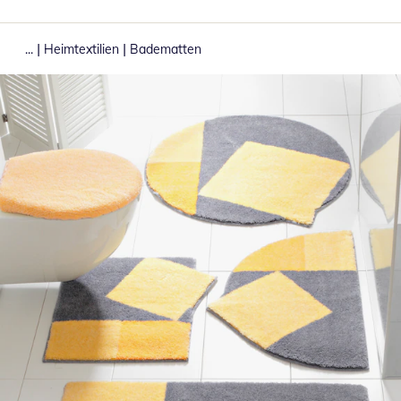
|
|
...
Heimtextilien
Badematten