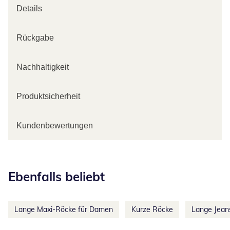
Details
Rückgabe
Nachhaltigkeit
Produktsicherheit
Kundenbewertungen
Kategorie-Empfehlungen überspringen
Ebenfalls beliebt
Lange Maxi-Röcke für Damen
Kurze Röcke
Lange Jean