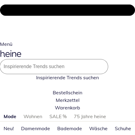
Menü
Inspirierende Trends suchen
Bestellschein
Merkzettel
Warenkorb
Produktkategorien überspringen
Mode
Wohnen
SALE %
75 Jahre heine
Neu!
Damenmode
Bademode
Wäsche
Schuhe