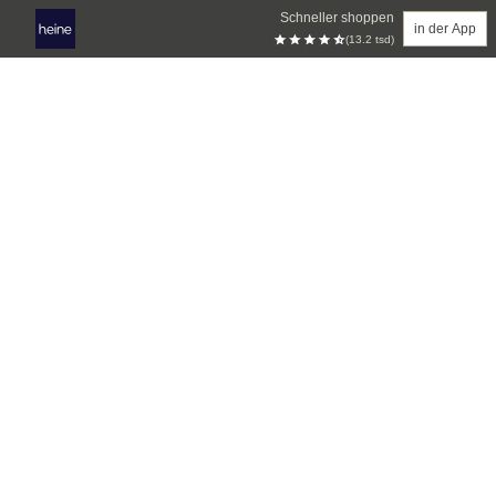
Schneller shoppen
in der App
(13.2 tsd)
Zum Hauptinhalt springen