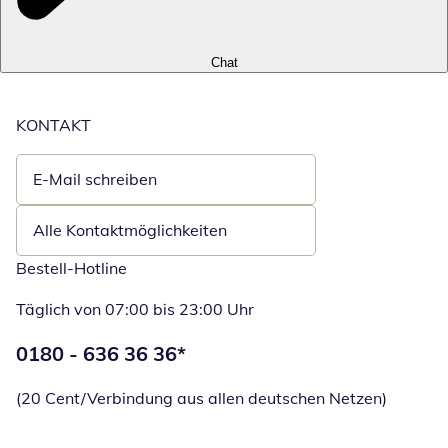
Chat
KONTAKT
E-Mail schreiben
Öffnet E-Mail-Client
Alle Kontaktmöglichkeiten
Bestell-Hotline
Täglich von 07:00 bis 23:00 Uhr
Telefonnummer:
0180 - 636 36 36
*
Öffnet Telefon
(20 Cent/Verbindung aus allen deutschen Netzen)