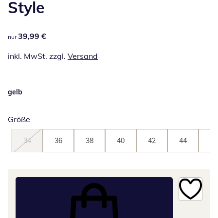
Style
39,99 €
39,99 €
nur
inkl. MwSt. zzgl.
Versand
gelb
Größe
34
36
38
40
42
44
46