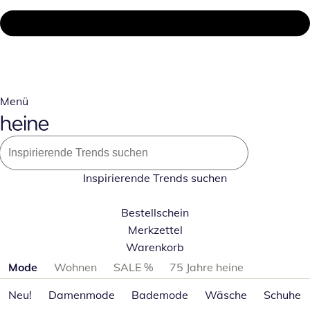
Menü
Inspirierende Trends suchen
Bestellschein
Merkzettel
Warenkorb
Produktkategorien überspringen
Mode
Wohnen
SALE %
75 Jahre heine
Neu!
Damenmode
Bademode
Wäsche
Schuhe