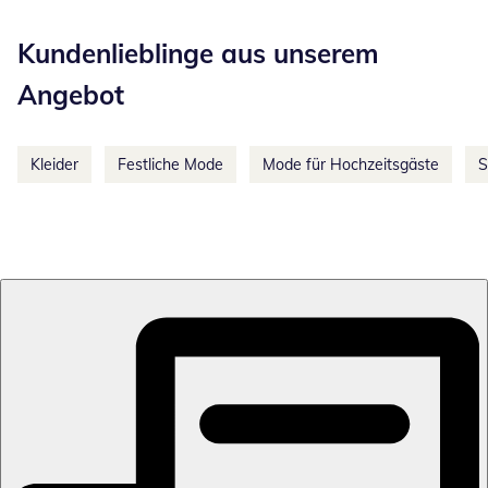
Kategorie-Empfehlungen überspringen
Kundenlieblinge aus unserem
Angebot
Kleider
Festliche Mode
Mode für Hochzeitsgäste
S