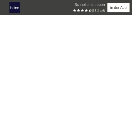
Schneller shoppen
in der App
(13.2 tsd)
Zum Hauptinhalt springen