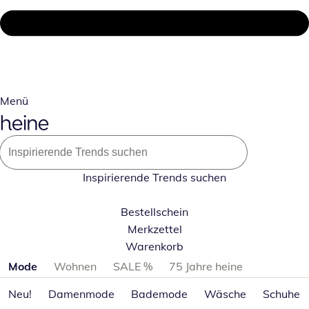
Menü
Inspirierende Trends suchen
Bestellschein
Merkzettel
Warenkorb
Produktkategorien überspringen
Mode
Wohnen
SALE %
75 Jahre heine
Neu!
Damenmode
Bademode
Wäsche
Schuhe