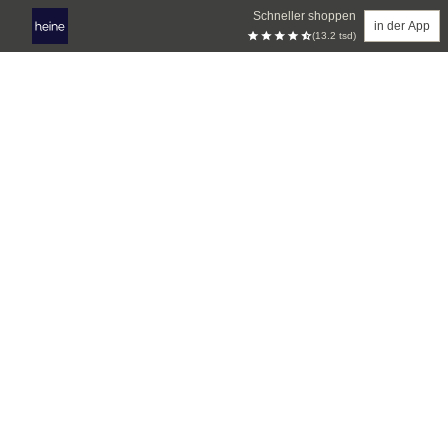
Schneller shoppen
in der App
(13.2 tsd)
Zum Hauptinhalt springen