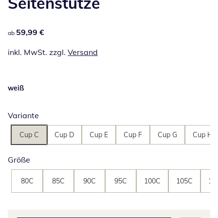
Seitenstütze
59,99 €
59,99 €
ab
inkl. MwSt. zzgl.
Versand
weiß
Variante
Cup C
Cup D
Cup E
Cup F
Cup G
Cup H
Größe
80C
85C
90C
95C
100C
105C
11