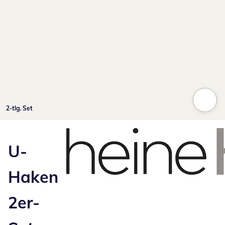
2-tlg. Set
U-
Haken
2er-