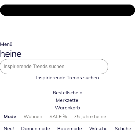
Menü
Inspirierende Trends suchen
Bestellschein
Merkzettel
Warenkorb
Produktkategorien überspringen
Mode
Wohnen
SALE %
75 Jahre heine
Neu!
Damenmode
Bademode
Wäsche
Schuhe