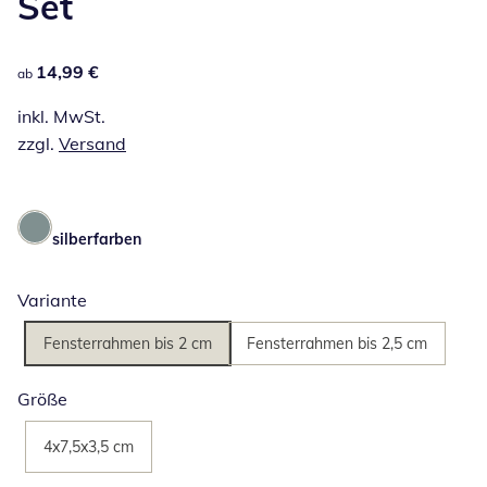
Set
14,99 €
14,99 €
ab
inkl. MwSt.
zzgl.
Versand
silberfarben
Variante
Fensterrahmen bis 2 cm
Fensterrahmen bis 2,5 cm
Größe
4x7,5x3,5 cm