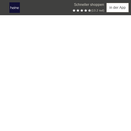
Schneller shoppen
in der App
(13.2 tsd)
Zum Hauptinhalt springen