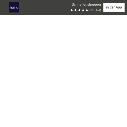
Schneller shoppen
in der App
(13.2 tsd)
Zum Hauptinhalt springen