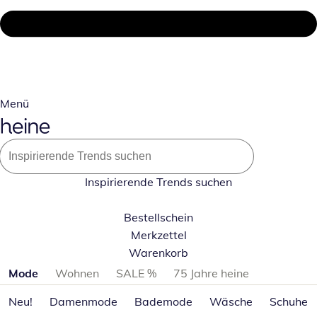
Menü
Inspirierende Trends suchen
Bestellschein
Merkzettel
Warenkorb
Produktkategorien überspringen
Mode
Wohnen
SALE %
75 Jahre heine
Neu!
Damenmode
Bademode
Wäsche
Schuhe