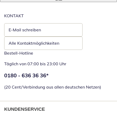
KONTAKT
E-Mail schreiben
Öffnet E-Mail-Client
Alle Kontaktmöglichkeiten
Bestell-Hotline
Täglich von 07:00 bis 23:00 Uhr
Telefonnummer:
0180 - 636 36 36
*
Öffnet Telefon
(20 Cent/Verbindung aus allen deutschen Netzen)
KUNDENSERVICE