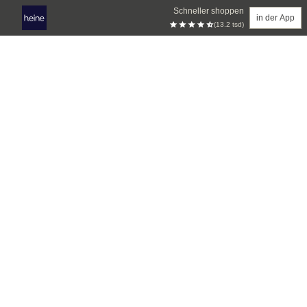
Schneller shoppen
in der App
(13.2 tsd)
Zum Hauptinhalt springen