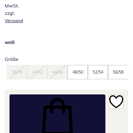
MwSt.
zzgl.
Versand
weiß
Größe
36/38
40/42
44/46
48/50
52/54
56/58