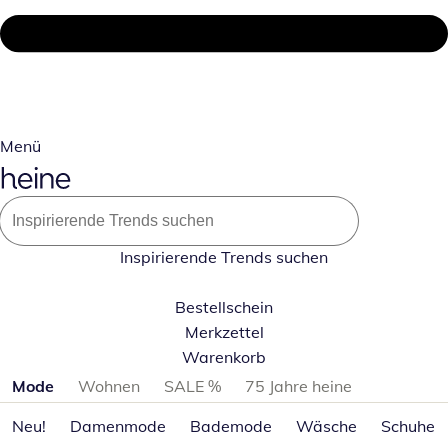
Menü
Inspirierende Trends suchen
Bestellschein
Merkzettel
Warenkorb
Produktkategorien überspringen
Mode
Wohnen
SALE %
75 Jahre heine
Neu!
Damenmode
Bademode
Wäsche
Schuhe