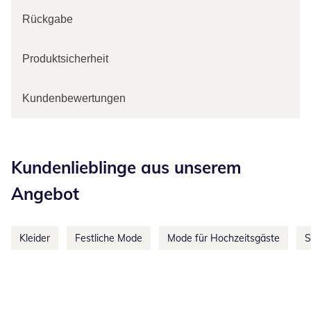
Rückgabe
Produktsicherheit
Kundenbewertungen
Kategorie-Empfehlungen überspringen
Kundenlieblinge aus unserem
Angebot
Kleider
Festliche Mode
Mode für Hochzeitsgäste
S