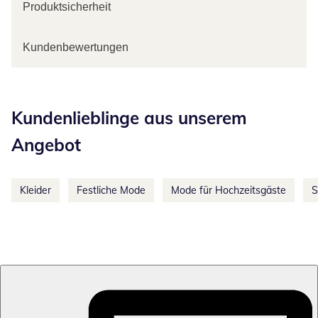
Produktsicherheit
Kundenbewertungen
Kategorie-Empfehlungen überspringen
Kundenlieblinge aus unserem
Angebot
Kleider
Festliche Mode
Mode für Hochzeitsgäste
S