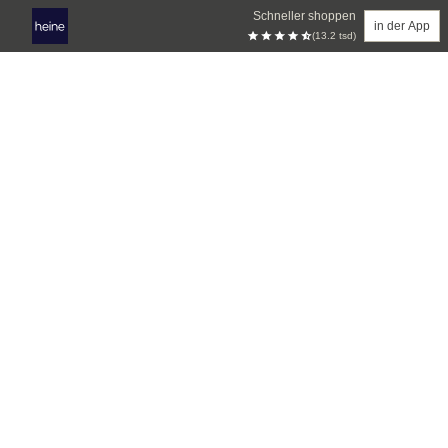
Schneller shoppen
in der App
(13.2 tsd)
Zum Hauptinhalt springen