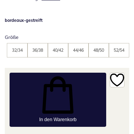
bordeaux-gestreift
Größe
32/34
36/38
40/42
44/46
48/50
52/54
In den Warenkorb