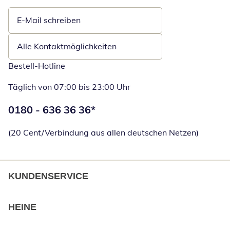
E-Mail schreiben
Öffnet E-Mail-Client
Alle Kontaktmöglichkeiten
Bestell-Hotline
Täglich von 07:00 bis 23:00 Uhr
Telefonnummer:
0180 - 636 36 36
*
Öffnet Telefon
(20 Cent/Verbindung aus allen deutschen Netzen)
KUNDENSERVICE
HEINE