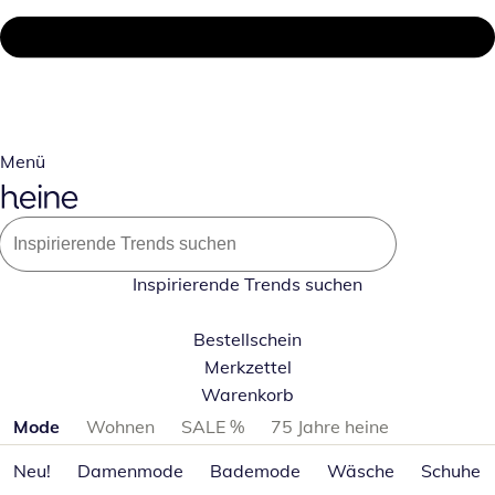
Menü
Inspirierende Trends suchen
Bestellschein
Merkzettel
Warenkorb
Produktkategorien überspringen
Mode
Wohnen
SALE %
75 Jahre heine
Neu!
Damenmode
Bademode
Wäsche
Schuhe