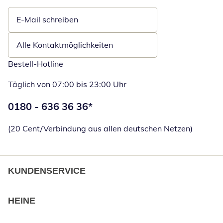
E-Mail schreiben
Öffnet E-Mail-Client
Alle Kontaktmöglichkeiten
Bestell-Hotline
Täglich von 07:00 bis 23:00 Uhr
Telefonnummer:
0180 - 636 36 36
*
Öffnet Telefon
(20 Cent/Verbindung aus allen deutschen Netzen)
KUNDENSERVICE
HEINE