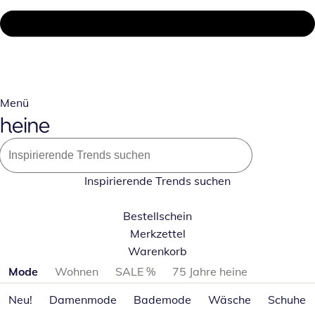
Menü
Inspirierende Trends suchen
Bestellschein
Merkzettel
Warenkorb
Produktkategorien überspringen
Mode
Wohnen
SALE %
75 Jahre heine
Neu!
Damenmode
Bademode
Wäsche
Schuhe