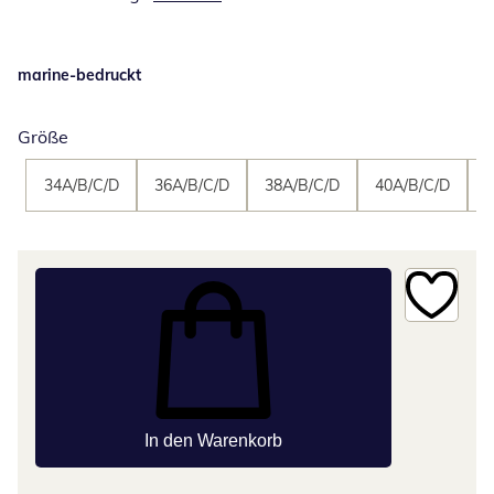
marine-bedruckt
Größe
34A/B/C/D
36A/B/C/D
38A/B/C/D
40A/B/C/D
4
In den Warenkorb