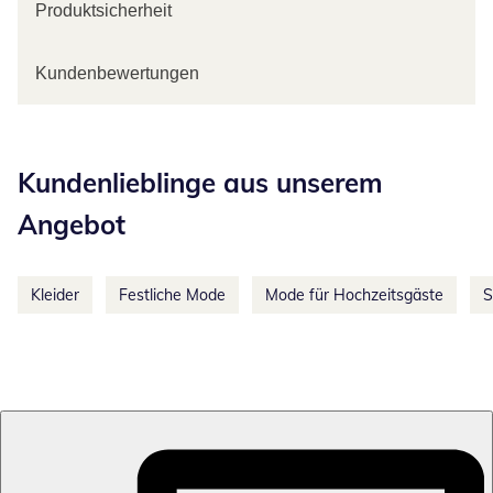
Produktsicherheit
Kundenbewertungen
Kategorie-Empfehlungen überspringen
Kundenlieblinge aus unserem
Angebot
Kleider
Festliche Mode
Mode für Hochzeitsgäste
S