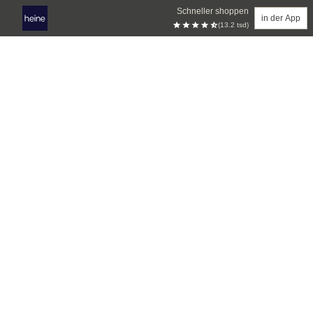
Schneller shoppen
in der App
(13.2 tsd)
Zum Hauptinhalt springen