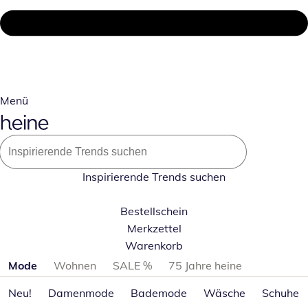
Menü
Inspirierende Trends suchen
Bestellschein
Merkzettel
Warenkorb
Produktkategorien überspringen
Mode
Wohnen
SALE %
75 Jahre heine
Neu!
Damenmode
Bademode
Wäsche
Schuhe