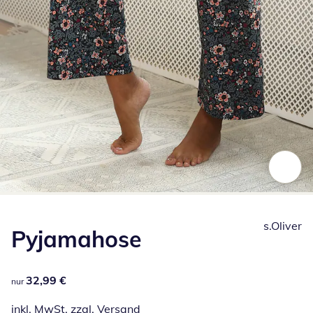
Zum Vergrößern auf das Bild klicken
s.Oliver
Pyjamahose
32,99 €
32,99 €
nur
inkl. MwSt. zzgl.
Versand