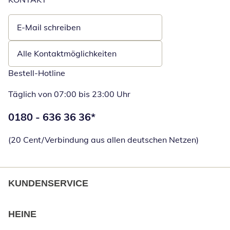
E-Mail schreiben
Öffnet E-Mail-Client
Alle Kontaktmöglichkeiten
Bestell-Hotline
Täglich von 07:00 bis 23:00 Uhr
Telefonnummer:
0180 - 636 36 36
*
Öffnet Telefon
(20 Cent/Verbindung aus allen deutschen Netzen)
KUNDENSERVICE
HEINE