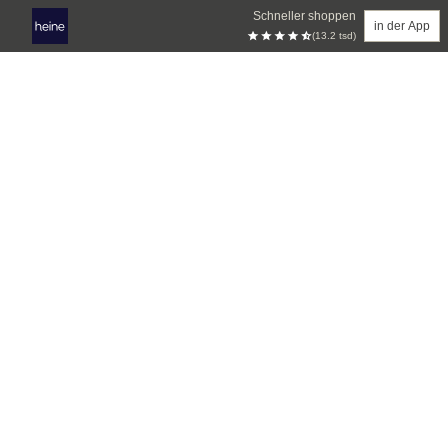
Schneller shoppen
in der App
(13.2 tsd)
Zum Hauptinhalt springen