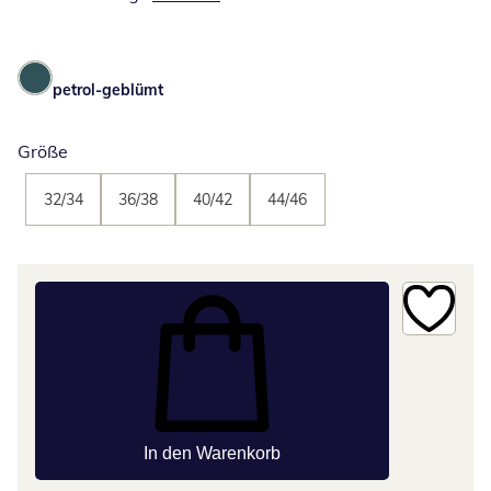
petrol-geblümt
Größe
32/34
36/38
40/42
44/46
In den Warenkorb