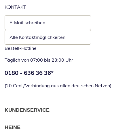
KONTAKT
E-Mail schreiben
Öffnet E-Mail-Client
Alle Kontaktmöglichkeiten
Bestell-Hotline
Täglich von 07:00 bis 23:00 Uhr
Telefonnummer:
0180 - 636 36 36
*
Öffnet Telefon
(20 Cent/Verbindung aus allen deutschen Netzen)
KUNDENSERVICE
HEINE