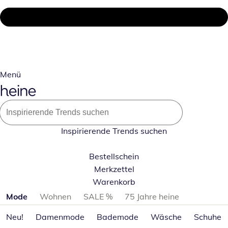
Menü
Inspirierende Trends suchen
Bestellschein
Merkzettel
Warenkorb
Produktkategorien überspringen
Mode
Wohnen
SALE %
75 Jahre heine
Neu!
Damenmode
Bademode
Wäsche
Schuhe