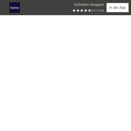
Schneller shoppen
in der App
(13.2 tsd)
Zum Hauptinhalt springen