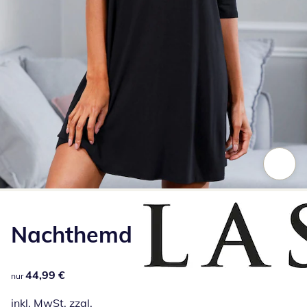
Zum Vergrößern auf das Bild klicken
Nachthemd
44,99 €
44,99 €
nur
inkl. MwSt. zzgl.