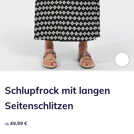
Zum Vergrößern auf das Bild klicken
Schlupfrock mit langen
Seitenschlitzen
49,99 €
49,99 €
ab