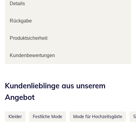
Details
Rückgabe
Produktsicherheit
Kundenbewertungen
Kategorie-Empfehlungen überspringen
Kundenlieblinge aus unserem
Angebot
Kleider
Festliche Mode
Mode für Hochzeitsgäste
S