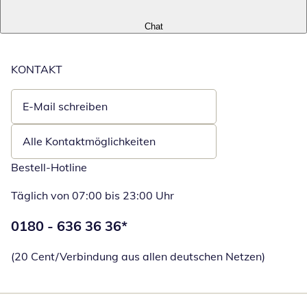
Chat
KONTAKT
E-Mail schreiben
Öffnet E-Mail-Client
Alle Kontaktmöglichkeiten
Bestell-Hotline
Täglich von 07:00 bis 23:00 Uhr
Telefonnummer:
0180 - 636 36 36
*
Öffnet Telefon
(20 Cent/Verbindung aus allen deutschen Netzen)