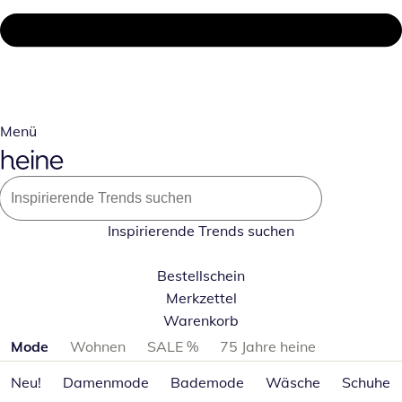
Menü
Inspirierende Trends suchen
Bestellschein
Merkzettel
Warenkorb
Produktkategorien überspringen
Mode
Wohnen
SALE %
75 Jahre heine
Neu!
Damenmode
Bademode
Wäsche
Schuhe