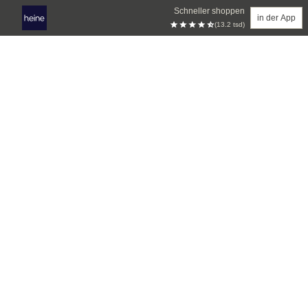
Schneller shoppen
in der App
(13.2 tsd)
Zum Hauptinhalt springen