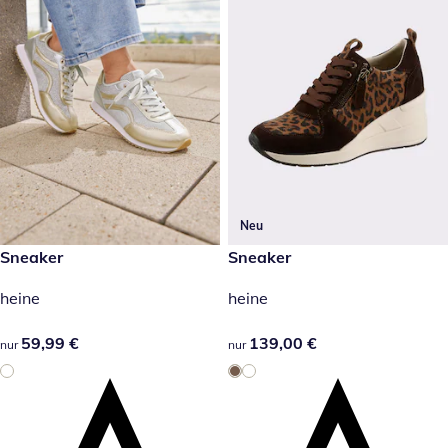
Neu
59,99 €
Sneaker
139,00 €
Sneaker
heine
heine
59,99 €
59,99 €
139,00 €
139,00 €
nur
nur