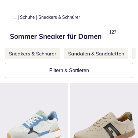
|
|
...
Schuhe
Sneakers & Schnürer
Produkte
127
Sommer Sneaker für Damen
Weitere Kategorien überspringen
Sneakers & Schnürer
Sandalen & Sandaletten
Filtern & Sortieren