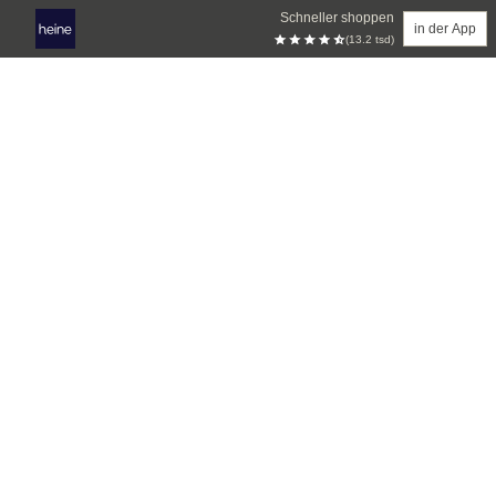
Schneller shoppen
in der App
(13.2 tsd)
Zum Hauptinhalt springen