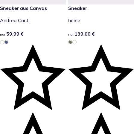
59,99 €
Sneaker aus Canvas
139,00 €
Sneaker
Andrea Conti
heine
59,99 €
59,99 €
139,00 €
139,00 €
nur
nur