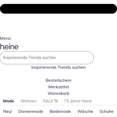
Menü
Inspirierende Trends suchen
Bestellschein
Merkzettel
Warenkorb
Produktkategorien überspringen
Mode
Wohnen
SALE %
75 Jahre heine
Neu!
Damenmode
Bademode
Wäsche
Schuhe