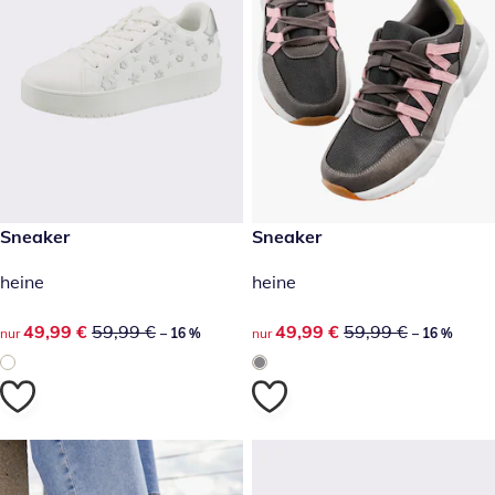
reduzierter Preis 49,99 €, vorheriger Preis: 59,99 €
Sneaker
reduzierter Preis 49,99 €, vor
Sneaker
-16 %
-16 %
heine
heine
reduzierter Preis 49,99 €, vorheriger Preis: 59,99 €
49,99 €
59,99 €
reduzierter Preis 49,99 €, vor
49,99 €
59,99 €
nur
– 16 %
nur
– 16 %