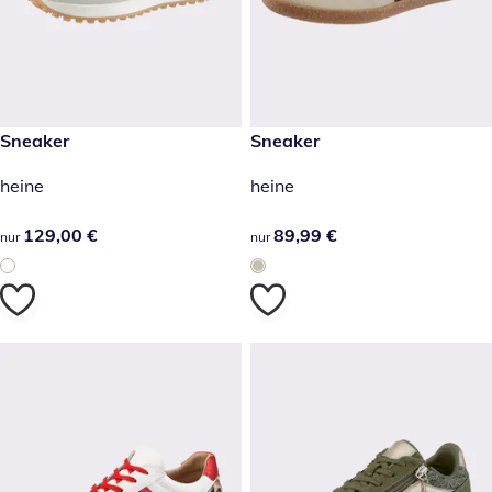
129,00 €
Sneaker
89,99 €
Sneaker
heine
heine
129,00 €
129,00 €
89,99 €
89,99 €
nur
nur