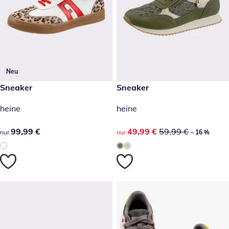
Neu
99,99 €
Sneaker
reduzierter Preis 49,99 €, vor
Sneaker
-16 %
heine
heine
99,99 €
99,99 €
reduzierter Preis 49,99 €, vor
49,99 €
59,99 €
nur
nur
– 16 %