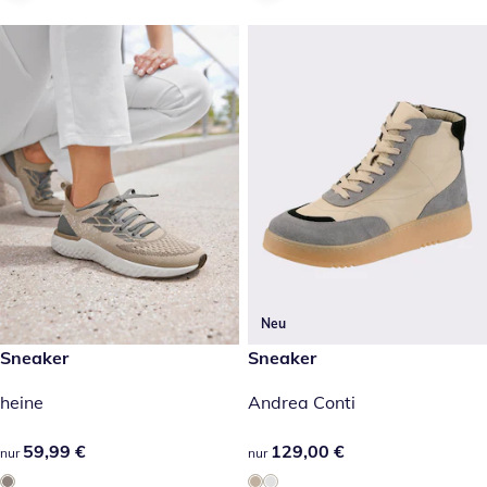
Neu
59,99 €
Sneaker
129,00 €
Sneaker
heine
Andrea Conti
59,99 €
59,99 €
129,00 €
129,00 €
nur
nur