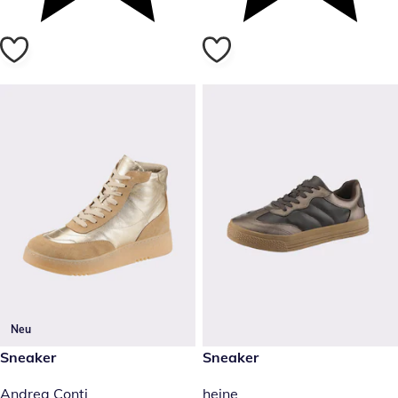
Neu
129,00 €
Sneaker
59,99 €
Sneaker
Andrea Conti
heine