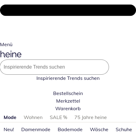
Menü
Inspirierende Trends suchen
Bestellschein
Merkzettel
Warenkorb
Produktkategorien überspringen
Mode
Wohnen
SALE %
75 Jahre heine
Neu!
Damenmode
Bademode
Wäsche
Schuhe