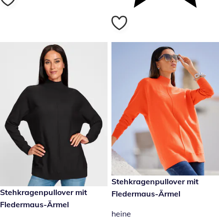
reduzierter Preis 24,99 €, vor
Stehkragenpullover mit
-37 %
reduzierter Preis 24,99 €, vorheriger Preis: 39,99 €
Stehkragenpullover mit
Fledermaus-Ärmel
-37 %
Fledermaus-Ärmel
heine