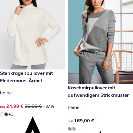
reduzierter Preis 24,99 €, vorheriger Preis: 39,99 €
Stehkragenpullover mit
-37 %
Fledermaus-Ärmel
169,00 €
Kaschmirpullover mit
heine
aufwendigem Strickmuster
reduzierter Preis 24,99 €, vorheriger Preis: 39,99 €
24,99 €
39,99 €
heine
nur
– 37 %
+1
169,00 €
169,00 €
nur