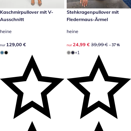
129,00 €
Kaschmirpullover mit V-
reduzierter Preis 24,99 €, vor
Stehkragenpullover mit
-37 %
Ausschnitt
Fledermaus-Ärmel
heine
heine
129,00 €
129,00 €
reduzierter Preis 24,99 €, vor
24,99 €
39,99 €
nur
nur
– 37 %
+1