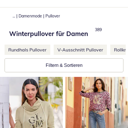
|
|
...
Damenmode
Pullover
Produkte
389
Winterpullover für Damen
Weitere Kategorien überspringen
Rundhals Pullover
V-Ausschnitt Pullover
Rollkr
Filtern & Sortieren