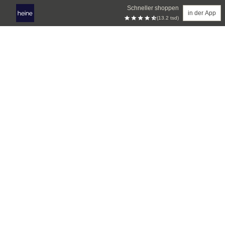
Schneller shoppen
in der App
(13.2 tsd)
Zum Hauptinhalt springen