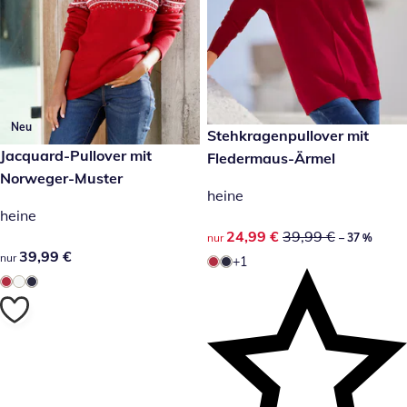
Neu
reduzierter Preis 24,99 €, vor
Stehkragenpullover mit
-37 %
39,99 €
Jacquard-Pullover mit
Fledermaus-Ärmel
Norweger-Muster
heine
heine
reduzierter Preis 24,99 €, vor
24,99 €
39,99 €
nur
– 37 %
39,99 €
39,99 €
nur
+1