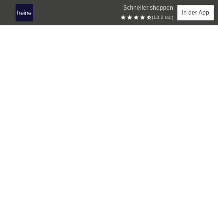
Schneller shoppen
in der App
(13.2 tsd)
Zum Hauptinhalt springen