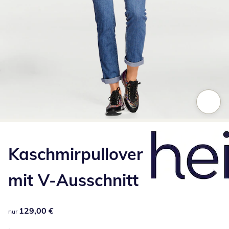
Zum Vergrößern auf das Bild klicken
Kaschmirpullover
mit V-Ausschnitt
129,00 €
129,00 €
nur