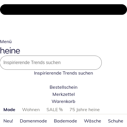
Menü
Inspirierende Trends suchen
Bestellschein
Merkzettel
Warenkorb
Produktkategorien überspringen
Mode
Wohnen
SALE %
75 Jahre heine
Neu!
Damenmode
Bademode
Wäsche
Schuhe