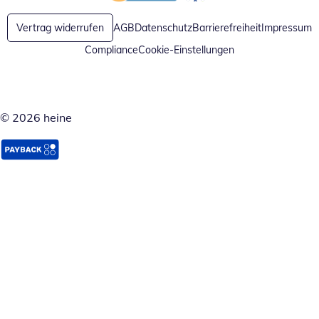
Öffnet in neuem Fenster
Öffnet in neuem Fenster
Vertrag widerrufen
AGB
Datenschutz
Barrierefreiheit
Impressum
Compliance
Cookie-Einstellungen
© 2026 heine