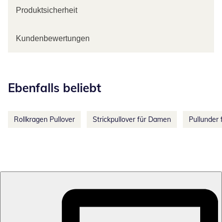
Produktsicherheit
Kundenbewertungen
Kategorie-Empfehlungen überspringen
Ebenfalls beliebt
Rollkragen Pullover
Strickpullover für Damen
Pullunder