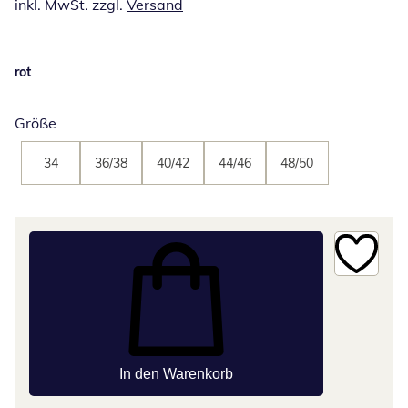
inkl. MwSt. zzgl.
Versand
rot
Größe
34
36/38
40/42
44/46
48/50
In den Warenkorb