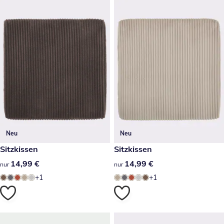
Neu
Neu
14,99 €
Sitzkissen
14,99 €
Sitzkissen
14,99 €
14,99 €
14,99 €
14,99 €
nur
nur
+1
+1