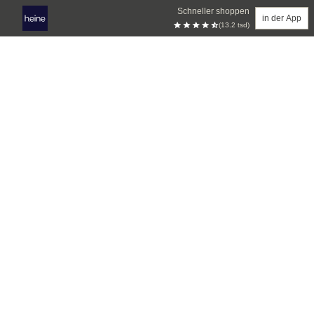
Schneller shoppen
in der App
(13.2 tsd)
Zum Hauptinhalt springen