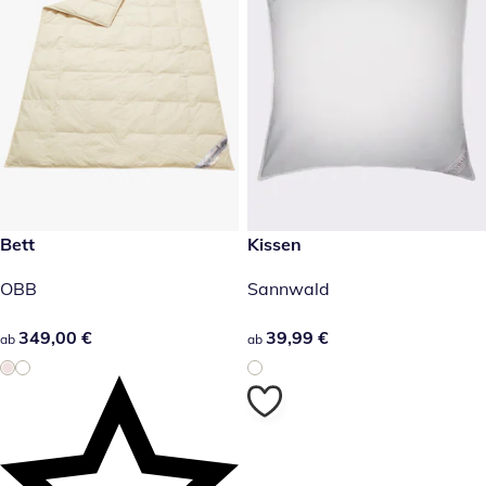
349,00 €
Bett
39,99 €
Kissen
OBB
Sannwald
349,00 €
349,00 €
39,99 €
39,99 €
ab
ab