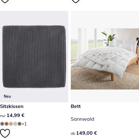
Neu
14,99 €
Sitzkissen
149,00 €
Bett
14,99 €
14,99 €
nur
Sannwald
+1
149,00 €
149,00 €
ab