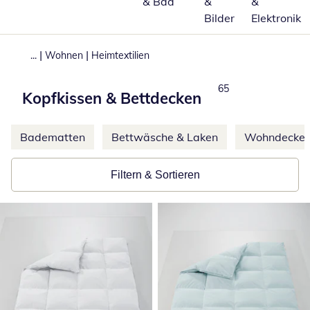
& Bad
&
&
Bilder
Elektronik
|
|
...
Wohnen
Heimtextilien
Produkte
65
Kopfkissen & Bettdecken
Weitere Kategorien überspringen
Badematten
Bettwäsche & Laken
Wohndecke
Filtern & Sortieren