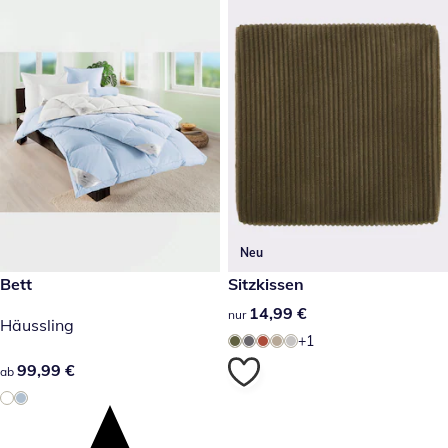
Neu
99,99 €
Bett
14,99 €
Sitzkissen
14,99 €
14,99 €
nur
Häussling
+1
99,99 €
99,99 €
ab