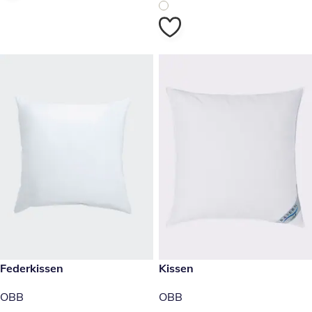
14,99 €
Federkissen
39,99 €
Kissen
OBB
OBB