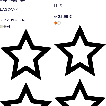
H.I.S
LASCANA
29,99 €
29,99 €
ab
22,99 €
22,99 €
ab
Sale
+1