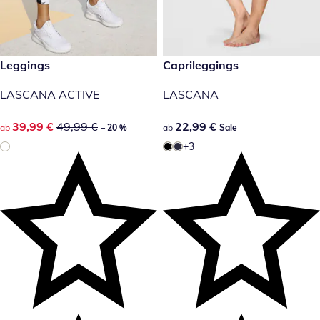
reduzierter Preis 39,99 €, vorheriger Preis: 49,99 €
Leggings
22,99 €
Caprileggings
-20 %
Sale
LASCANA ACTIVE
LASCANA
reduzierter Preis 39,99 €, vorheriger Preis: 49,99 €
39,99 €
49,99 €
22,99 €
22,99 €
ab
– 20 %
ab
Sale
+3