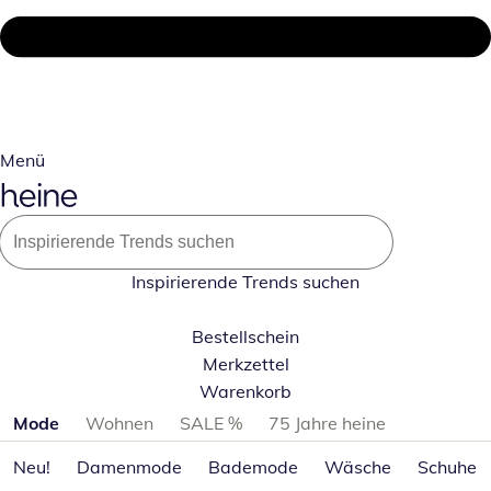
Menü
Inspirierende Trends suchen
Bestellschein
Merkzettel
Warenkorb
Produktkategorien überspringen
Mode
Wohnen
SALE %
75 Jahre heine
Neu!
Damenmode
Bademode
Wäsche
Schuhe