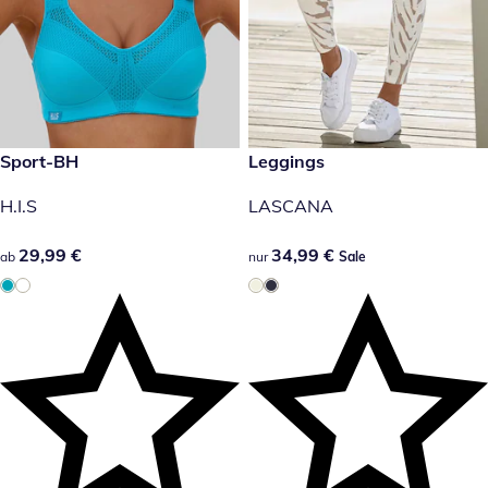
29,99 €
Sport-BH
34,99 €
Leggings
Sale
H.I.S
LASCANA
29,99 €
29,99 €
34,99 €
34,99 €
ab
nur
Sale