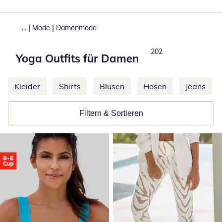
|
|
...
Mode
Damenmode
Produkte
202
Yoga Outfits für Damen
Weitere Kategorien überspringen
Kleider
Shirts
Blusen
Hosen
Jeans
Filtern & Sortieren