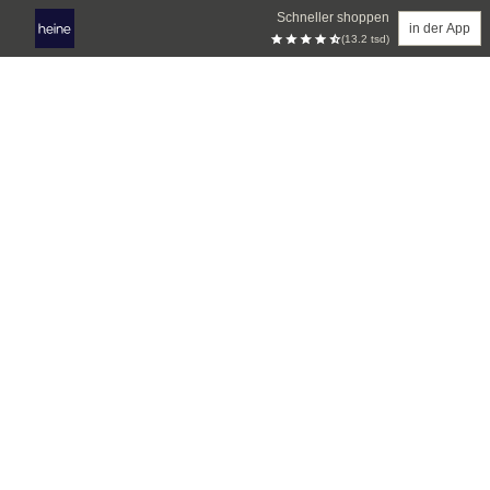
Schneller shoppen
in der App
(13.2 tsd)
Zum Hauptinhalt springen