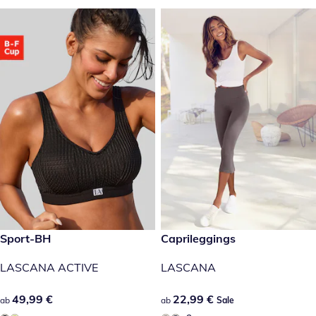
49,99 €
Sport-BH
22,99 €
Caprileggings
Sale
LASCANA ACTIVE
LASCANA
49,99 €
49,99 €
22,99 €
22,99 €
ab
ab
Sale