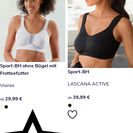
29,99 €
Sport-BH ohne Bügel mit
39,99 €
Sport-BH
Frotteefutter
LASCANA ACTIVE
Viania
39,99 €
39,99 €
ab
29,99 €
29,99 €
ab